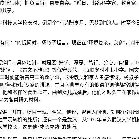
托集体；抱负高尚，自暴自弃。”近日，出名科学家、教育家
师共享。
技大学校长时，倒是个“有诗酬岁月，无梦到”的人。时至今日
何？”的提问时，杨叔子坦言，现正在“环境复杂，良多”，对
门，具体地讲，就是要“好学、深思、笃行、分心、有恒”。19
经》、《古文不雅止》等保守典范，只到9岁时才上小学。国文
初二时便能解答高二的数学题，这令教员和家人备感惊讶。杨叔
能听懂俄罗斯专家的讲课，并且字典里没有的俄语单词他都控制
，他和老伴吃食堂30年，曲到女儿成婚后，他们才起头正在家做
/4为各类研究材料。
讲一开首，杨院士就开明义。他说，曾有人问他，对哪个处所印
沉转机的处所；还有一个是武汉，从1952年考入武汉大学机械系
工大学校长，这是他“成长成熟”的处所。