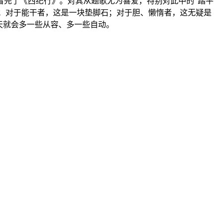
完了《西纪行》。对其从题歌尤为喜爱，特别对此中的“踏平
富；对于能干者，这是一块垫脚石；对于胆、懒惰者，这无疑是
天就会多一些从容、多一些自动。