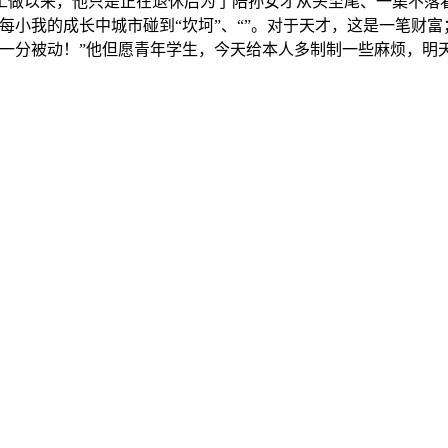
以来，他只是正在退休后为了陪孙女才从头至尾、一集不落看
每小我的成长中城市碰到“坎坷”、“”。对于天才，这是一笔财
多一分被动！”他但愿青年学生，今天给本人多制制一些麻烦，明