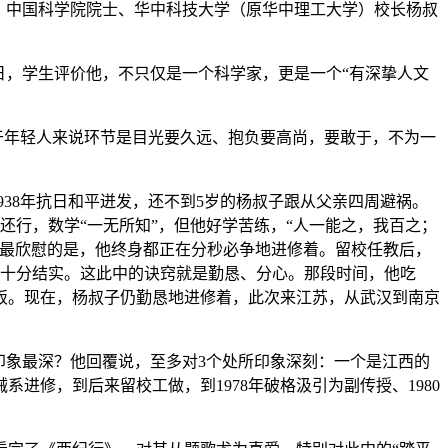
，中国科学院院士、华中科技大学（原华中理工大学）校长杨叔
，学生评价他，不只仅是一个科学家，更是一个“有深挚人文
于年轻人来说环节是目光要久远、抱负要高尚，要敢于，不为一
38年抗日和平迸发，还不到5岁的杨叔子跟从父亲四周避祸。
还行，数学“一无所知”，但他好学苦练，“人一能之，我百之；
子最欣慰的是，他终身都正在分秒必争地进修着。留校任教后，
得十分结实。这此中的诀窍就是勤恳、分心。那段时间，他吃
饭。现在，杨叔子仍勤恳地进修着，此次来江苏，从武汉到南京
象最深？他回覆说，至多对3个处所印象深刻：一个是江西的
进修，到后来留校工做，到1978年破格汲引为副传授、1980