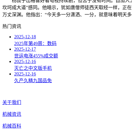
杨叔子出格喜好看电视持续剧，但苦于没有时间。自加入工做
坎坷成大道”感同。他暗示，犹如唐僧师徒西天取经一样，正在
万丈深渊。他指出：“今天多一分潇洒、一分，就意味着明天
热门资讯
2025-12-18
2025年第49周：数码
2025-12-17
世运电涨455%成交额
2025-12-16
灭亡之中文版手机
2025-12-16
久产久精九国品免
关于我们
机械资讯
机械百科