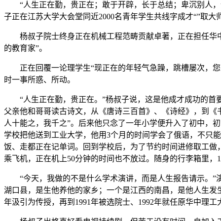
“人生正在勤，贵正在；敢于开辟，长于总结；卑沉别人，依
子正在江苏大学大会堂同近2000名青年学生共线字成才“”取大
杨叔子院士终身正在机械工程范畴贡献卓著，正在担任华中科
的教育家”。
正在回覆一论理学生“现正在的年轻气急躁，跳槽屡次，您有
时一事所惑、所动。
“人生正在勤，贵正在。”杨叔子说，这是他成才成功的首要窍
父亲他和哥哥读古诗文，从《唐诗三百首》、《诗经》，到《书
人十能之，我千之”。后来他只念了一年小学便升入了初中，
学校把他送到工业大学，他用3个月的时间学会了俄语，不只
饭、走都正在记单词。回到学校后，为了节约时间进修取工做
乘飞机，正在机上50分钟的时间也不放过。随身的行李箱里，1
“今天，我做的不是什么学术演讲，而是人生报告请示。”演
湖口县，是生他养他的家乡；一个是江西的南昌，是他人生发生严
年汲引为传授，再到1991年被选院士、1992年就任原华中理