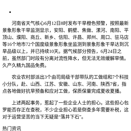
河南省天气核心6月12日8时发布干旱橙色预警，按照最新
景象形象干旱监测显示，安阳、鹤壁、焦做、漯河、南阳、平
顶山、濮阳、商丘、新乡、信阳、许昌、郑州、周口、驻马店
等16个地市72个国度级景象形象坐监测到景象形象干旱达到沉
旱品级以上，并已持续10天。据气候部分预告，6月24日之
前，虽然部门时段有分离对流性降水，但无法无效缓解旱情。
久产久精九国品免费。
农业农村部派出3个由司局级干部带队的工做组和7个科技
小分队，赴、山西、江苏、安徽、山东、河南、陕西7省，指
点各地做好抗旱预备和应对工做，保质保量完成夏收夏播。
上述两起事务，惹起了一些企业人士的担心。这些担心包
罗能否存正在查税，不少企业担心若是倒查多年需要补税，这
对于运营坚苦的当下无疑是“落井下石”。
热门资讯