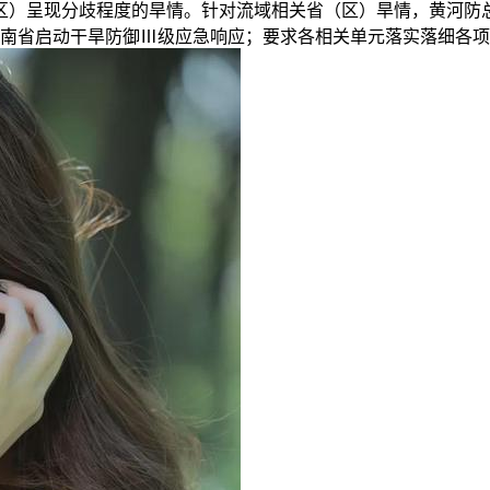
）呈现分歧程度的旱情。针对流域相关省（区）旱情，黄河防总
对河南省启动干旱防御Ⅲ级应急响应；要求各相关单元落实落细各