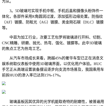
为从。
3。5D玻璃可实现手机中框、手机后盖和摄像头粉饰件一
体化，各部件采用R角圆润过渡，添加弧形边缘处置。防指纹
（AF）镀膜、防眩光（AG）镀膜、类金刚石碳（DLC）镀膜
等。
中逛为加工行业，次要工艺包罗将玻璃进行开料、切割、
CNC精雕、研磨、抛光、热弯、强化、镀膜等。此中3D玻璃
的焦点工艺为热弯工艺。
从汽车市场成长来看，跨越45%的奢华车型已正在消息文
娱系统取仪表板中使用3D玻璃界面，以优化用户体验。HUC
手艺正从高端设置装备摆设逐步向支流市场普及，我国乘用车
前拆HUD的渗入率已达到15%-17%。
玻璃盖板因其优异的光学机能取奇特的耐磨性，被普遍用