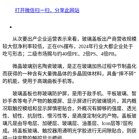
打开微信扫一扫，分享此网站
从次要出产企业运营表示来看，玻璃盖板出产商营收规模
较大但净利率较低，正在6%摆布，2024年行业大都企业处于
吃亏形态；二级市场赐与约40倍PE、2倍PS、4倍PB。
微晶玻璃别名陶瓷玻璃，是正在玻璃加热过程中节制晶化
而获得的一种含有大量微晶体的多晶固体材料，具备“摔不碎”
的机能，使用于高端曲板手机等。
玻璃盖板也称玻璃防护屏，是用于敌手机、平板玻璃、智
妙手表等电子产物的触摸屏、显示屏进行的玻璃镜片，其内概
况取触控模组和显示屏慎密贴合，外概况有脚够的强度、透光
性、韧性、抗刮性、憎污性等，是高度定制化的产物。盖板玻
璃凡是由导电层、加硬层、玻璃层、油墨层、Icon层等7层构
成。将盖板玻璃、触控器用通明光学胶进行无间隙贴合，则获
得一块完整的触控显示模组。