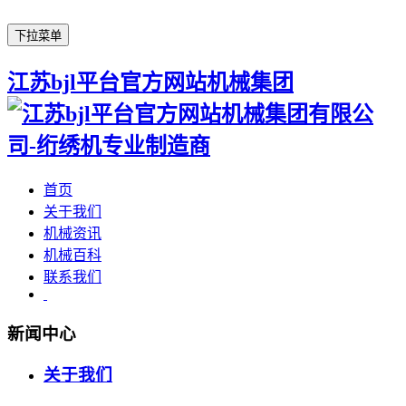
下拉菜单
江苏bjl平台官方网站机械集团
首页
关于我们
机械资讯
机械百科
联系我们
新闻中心
关于我们