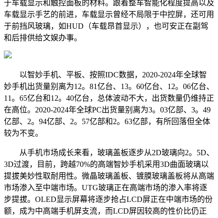
于车载显示和触控面板的材料。跟着整车智能化程度提高以及
车载显示手艺的前进，车载显示曾经不局限于中控屏，还可用
于前挡风玻璃，如HUD（车载昂首显示），也可安正在副驾
和后排供给文娱办事。
以智妙手机、平板、按照IDC数据，2020-2024年全球智
妙手机出货量别离为12。81亿台、13。60亿台、12。06亿台、
11。65亿台和12。40亿台，总体波动不大，出货数量仍维持正
在高位。2020-2024年全球PC出货量别离为3。03亿部、3。49
亿部、2。94亿部、2。57亿部和2。63亿部，有所回落但全体
较为不变。
从手机市场成长来看，玻璃盖板逐步从2D玻璃向2。5D、
3D过渡，目前，跨越70%的高端智妙手机采用3D曲面玻璃以
提拔美妙性取耐用性。微晶玻璃盖板、镀膜玻璃盖板将从高端
市场渗入至中端市场。UTG玻璃正在高端市场的渗入率将逐
步提拔。OLED显示屏幕将逐步抢占LCD屏正在中端市场的份
额，成为中高端手机屏支流，而LCD屏因较高的性价比仍正