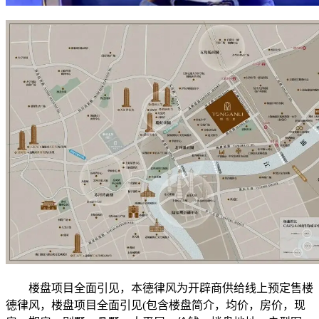
楼盘项目全面引见，本德律风为开辟商供给线上预定售楼
德律风，楼盘项目全面引见(包含楼盘简介，均价，房价，现