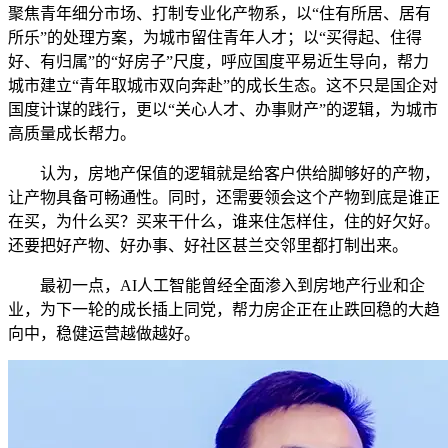
聚焦青年细分市场、打制专业化产物系，以“住有所居、居有
所乐”的处理方案，为城市留住青年人才；以“买得起、住得
好、有归属”的“好房子”尺度，呼应国度平易近生导向，帮力
城市建立“青年取城市双向奔赴”的成长生态。这不只是国企对
国度计谋的践行，更以“关心人才、办事财产”的逻辑，为城市
高质量成长帮力。
认为，房地产保值的逻辑就是给客户供给脚够好的产物，
让产物具备可畅通性。同时，还需要领会这个产物到底是谁正
在买，为什么买？买来干什么，谁来住怎样住，住的好欠好。
还要把好产物、好办事、好社区甚兰交邻里都打制出来。
最初一点，AI人工智能曾经全面渗入到房地产行业和企
业，为下一轮的成长插上同党，帮力房企正在止跌回稳的大趋
向中，稳健运营越做越好。