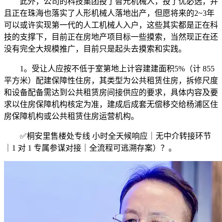
此外，公司的科技集团投了智元机械人，投了优必选，并
且正在珠海也落实了人形机械人落地出产，但愿将来的2~3年
可以或许实现第一代的人工机械人入户，这些其实都是正在科
技的支撑下，目前正在房地产项目标一些摸索，当然现正在还
没有完全大规模推广，目前只是起头去摸索和实践。
1。受让人应按不低于室第地上计容建建面积5%（计 855
平方米）配建保障性住房，其类型为公共租赁住房，拆修尺度
和设备配备需达到公共租赁房间接供应的要求，具体内容及要
求以住房保障机构核定为准，建成后成套无偿移交给杨浦区住
房保障机构或公共租赁住房运营机构。
✅桐安里售楼处专线 小时全天候响应｜无中介转接环节
｜1 对 1 专属参谋对接｜全流程可逃溯存案）？。