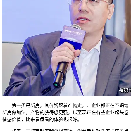
第一类是新房，其价钱跟着产物走，、企业都正在不竭给
新房做加法，产物的获得感更强，以至现正在有些企业起头卷
情感价值，比来看盘看的体验也很好。