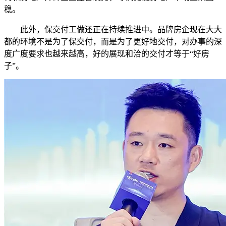
稳。
此外，保交付工做还正在持续推进中。品牌房企现在大大
都的环境不是为了保交付，而是为了更好地交付，对办事的深
度广度要求也越来越高，好的展现和洽的交付才等于“好房
子”。