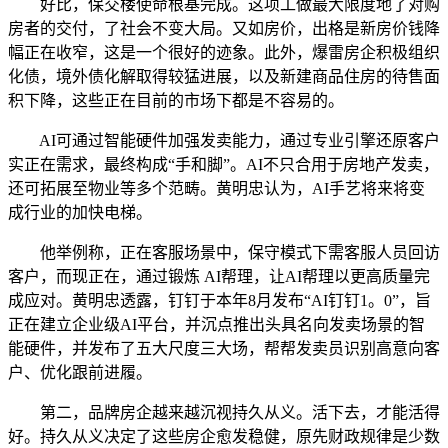
好比，保交楼使命根基完成。这项工做最大限度地了对购
房者的交付，了社会不变大局。又如房价，出格是新房价钱降
幅正在收窄，这是一个很好的迹象。此外，爆雷房企积极组织
化债，境外债化解取得较猛进展，以及新建商品住房的待售面
积下降，这些正在目前的市场下都是不容易的。
AI可通过智能硬件加强发卖能力，通过专业引擎还原客户
实正在需求，最终构成“手和脚”。AI不只合用于房地产发卖，
还可拓展至物业等多个范畴。黄明忠认为，AI手艺将来将变
成行业的加快电梯。
他举例称，正在客服场景中，保守模式下需客服人员回访
客户，而现正在，通过锻炼 AI帮理，让AI帮理以更高质量完
成应对。黄明忠透露，钉钉于本年8月发布“AI钉钉1。0”，旨
正在建立企业级AI平台，并沉点推出头具名向发卖场景的智
能硬件，并发布了五大尺度三大场，帮帮发卖员识别高意向客
户、优化跟前进履。
第二，品牌房企越来越沉视持久从义。活下去，才能活得
好。持久从义决定了这些房企愈发稳健，原先财政规律是少数