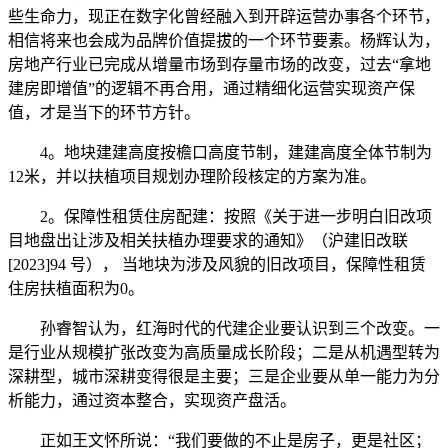
些生命力，现正在数字化曾经融入到开辟运营办事各个环节，
相信将来也会成为品牌价值提拔的一个环节要素。杨辉认为，
房地产行业已完成从增量市场到存量市场的改变，过去“拿地
建房即增值”的逻辑不再合用，通过精细化运营实现资产保
值，才是当下的环节方针。
4。地块建建高度按檐口高度节制，建建高度全体节制为
12米，并以扶植项目规划办理阶段核定的方案为准。
2。保障性租赁住房配建：按照《关于进一步明白旧改项
目地盘出让涉及相关扶植办理要求的通知》（沪建旧改联
[2023]94 号）， 当地块为涉及风貌的旧改项目，保障性租赁
住房扶植面积为0。
孙睿智认为，红海时代的代建企业要认识到三个改变。一
是行业从规模扩张改变为高质量成长阶段；二是从机遇型转为
深耕型，城市深耕变得很是主要；三是企业要从单一能力为分
析能力，通过资本整合，实现资产盘活。
正如王文怀所说：“我们要做的不止是房子，更是社区；