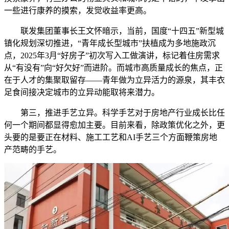
一些进行康养的摸索，发觉收益率更高。
联发集团董事长王文怀暗示，当前，国度“十四五”新型城
镇化规划深切推进，“青年成长型城市”扶植成为多地施政沉
点，2025年3月“好房子”初次写入工做演讲，标记着住房需求
从“有没有”向“好欠好”而进阶。而城市高质量成长的焦点，正
在于人才的集聚取留存——青年做为立异活力的源泉，其丰衣
足食间接决定城市的立异动能取将来潜力。
第三，推进手艺立异。科学手艺对于房地产行业成长比任
何一个期间都显得愈加主要。目前来看，除政策优化之外，更
头要的是要正在材料、施工工艺和AI手艺三个方面鞭策房地
产范畴的手艺。