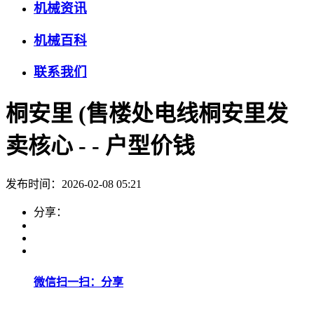
机械资讯
机械百科
联系我们
桐安里 (售楼处电线桐安里发
卖核心 - - 户型价钱
发布时间：2026-02-08 05:21
分享：
微信扫一扫：分享