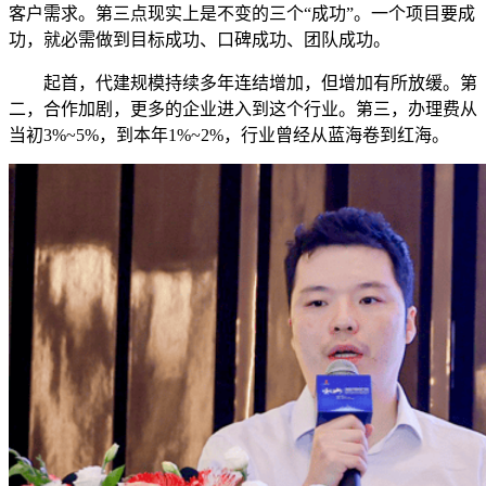
客户需求。第三点现实上是不变的三个“成功”。一个项目要成
功，就必需做到目标成功、口碑成功、团队成功。
起首，代建规模持续多年连结增加，但增加有所放缓。第
二，合作加剧，更多的企业进入到这个行业。第三，办理费从
当初3%~5%，到本年1%~2%，行业曾经从蓝海卷到红海。