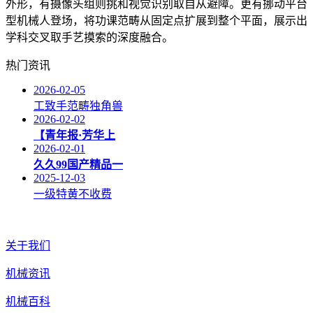
外形，有摄像头组则挑和视觉识别取自从避障。更有挪动平台
型机械人登场，将功课范畴从固定点扩展到整个平面，展示出
学科交叉取手艺摸索的深度融合。
热门资讯
2026-02-05
工致手范畴独角兽
2026-02-02
【青年报·芳华上
2026-02-01
久久99国产精品一
2025-12-03
一级特黄不收费
关于我们
机械资讯
机械百科