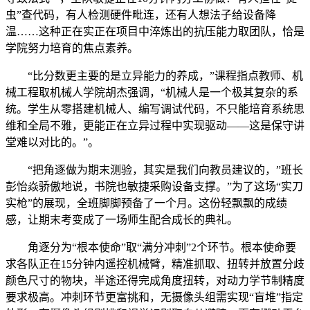
虫”查代码，有人检测硬件毗连，还有人想法子给设备降
温……这种正在实正在项目中淬炼出的抗压能力取团队，恰是
学院努力培育的焦点素养。
“比分数更主要的是立异能力的养成，”课程指点教师、机
械工程取机械人学院胡杰强调，“机械人是一个极其复杂的系
统。学生从零搭建机械人、编写调试代码，不只能培育系统思
维和全局不雅，更能正在立异过程中实现驱动——这是保守讲
堂难以对比的。”。
“把角逐做为期末测验，其实是我们向教员建议的，”班长
彭怡焱骄傲地说，书院也敏捷采购设备支撑。”为了这场“实刀
实枪”的展现，全班脚脚预备了一个月。这份轻飘飘的成绩
感，让期末考变成了一场师生配合成长的典礼。
角逐分为“根本使命”取“满分冲刺”2个环节。根本使命要
求各队正在15分钟内遥控机械臂，精准抓取、扭转并放置分歧
颜色尺寸的物块，半途还得完成角度扭转，对动力学节制精度
要求极高。冲刺环节更富挑和，无摄像头组需实现“盲堆”指定