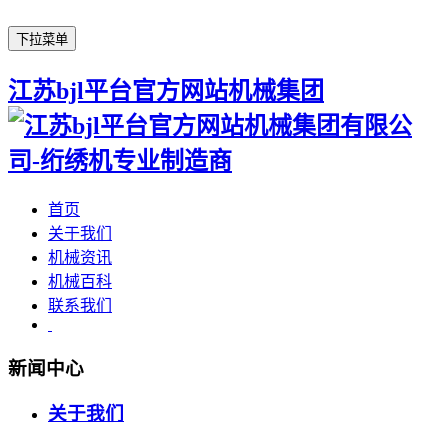
下拉菜单
江苏bjl平台官方网站机械集团
首页
关于我们
机械资讯
机械百科
联系我们
新闻中心
关于我们