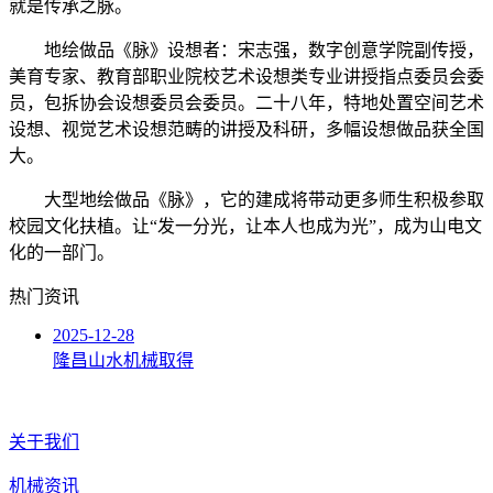
就是传承之脉。
地绘做品《脉》设想者：宋志强，数字创意学院副传授，
美育专家、教育部职业院校艺术设想类专业讲授指点委员会委
员，包拆协会设想委员会委员。二十八年，特地处置空间艺术
设想、视觉艺术设想范畴的讲授及科研，多幅设想做品获全国
大。
大型地绘做品《脉》，它的建成将带动更多师生积极参取
校园文化扶植。让“发一分光，让本人也成为光”，成为山电文
化的一部门。
热门资讯
2025-12-28
隆昌山水机械取得
关于我们
机械资讯