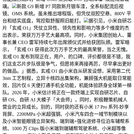
璃。
新款 G9 新增 P7 同款新月银车漆，全系标配流后视
镜、OMS 系统。虽未推出增程版，但凭仗双腔空悬、800V 平
台和结实底盘，驾控取舒服照旧能打。
据引见，小米自研芯
片「玄戒 O1」凭仗立异性、领先性和影响力等多个维度的杰
出表示，荣获万万手艺大最高项。同时，小米集团创始人、董
事长兼 CEO 雷军持续七年出席颁仪式并给获团队颁。雷军暗
示，「玄戒 O1 获得此次万万手艺大的最高荣誉，当之无愧。
玄戒 O1 发布到现正在，用户、的口碑、评价都很是不错，我
们这支芯片步队很是争气，但愿将来再接再厉，尽早拿出更好
的做品。」据悉，玄戒 O1 由小米自从研发设想，采用第二代
3nm 工艺制程，立异十核四丛集架构，兼顾强大机能取日常能
效，回片仅 6 天便打通手机全功能，机能体验跻身全球第一梯
队。2026 年，小米估计将正在一款终端上实现自研芯片、自
研 OS、自研 AI 大模子「大会师」，同时，积极鞭策机械人
营业的立异成长。别的，同时获的还有小米 17 Pro 系列-妙享
背屏、2200MPa 小米超强钢、小米汽车四合一域节制模块以
及小米智能眼镜立异架构、端到端+强化进修寻位泊车辅帮系
统、1000 万 Clips 版小米端到端辅帮驾驶系统、小米超等像