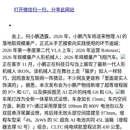
打开微信扫一扫，分享此网站
会上，何小鹏透露，2026 年，小鹏汽车将送来物理 AI 的
落地取规模量产，正式从手艺摸索向实践使用的环节逾越：
2026 年第一季度第二代 VLA 上车；2026 年运营 Robotaxi；
2026 年规模量产人形机械人；2026 年规模量产飞翔汽车。
正在客岁 11 月，小鹏正在科技日勾当上展现了最新一代人形
机械人 IRON。该机械人正在舞台上走「猫步」如人一样轻
巧，因而激发互联网一阵猜忌，不少网友更是称「里面是实人
饰演的」。据悉，本次发布会为小鹏产物线新增了超等增程版
的 P7+ 和 G7，以及换拆图灵 AI 芯片的纯电 G6 和 G9。
新
车尾灯改为全新一体星轨式设想，车身加长 15mm；车内空间
方面，新款 P7+通过采用厚度仅 109mm 的 800V 电池包以及
双层悬浮尾翼设想，将后排无效头部空间提拔至 973mm。增
程车型采「49。2kWh 的 5C 超充 AI 电池共同 45L 油箱（增程
器支撑 92 号）」组合，CLTC 纯电续航里程达到 430 公里。