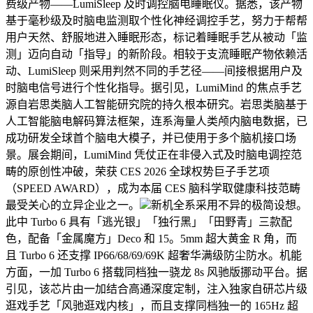
费级产物——LumiSleep 及时调控脑电睡眠仪。据悉，该产物
基于毫秒级及时脑电监测取个性化神经调控手艺，努力于帮帮
用户天然、舒服地进入睡眠形态，标记着睡眠手艺从被动「监
测」迈向自动「指导」的新阶段。相较于支流睡眠产物依赖活
动、LumiSleep 则采用判然不同的手艺径——间接根据用户及
时脑电信号进行个性化指导。据引见，LumiMind 的焦点手艺
源自岩思类脑人工智能研究院的持久根本研究。岩思类脑基于
人工智能脑电解码算法框架，连系海量人类颅内脑电数据，已
成功研发全球首个脑电大模子，并已使用于多个脑机接口场
景。展会期间，LumiMind 凭仗正在非侵入式及时脑电调控范
畴的原创性冲破，荣获 CES 2026 全球权势巨子手艺项
（SPEED AWARD），成为本届 CES 脑科学取健康科技范畴
最受关心的立异企业之一。
新机全系采用不异的极简设想。
此中 Turbo 6 具有「逃光银」「独行黑」「田野青」三款配
色，配备「金属魔方」Deco 和 15。5mm 超大黄金 R 角，而
且 Turbo 6 还支撑 IP66/68/69/69K 超奢华满级防尘防水。机能
方面，一加 Turbo 6 搭载同档独一骁龙 8s 风驰版挪动平台。据
引见，该芯片由一加结合高通深度定制，注入独家自研芯片级
逛戏手艺「风驰逛戏内核」，而且支撑同档独一的 165Hz 超