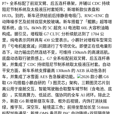
P7+ 全系标配了前双叉臂、后五连杆悬架，并辅以 CDC 持续
阻尼节制系统及太极液压衬套矩阵；新增新款仪表盘和
HUD。别的，新车还供给前后排静音电吸门、RNC+ENC 自
动降噪手艺及前排双层夹胶玻璃。新车搭载了「鲲鹏」超等增
程系统，由 55。8kWh 的 5C 超充 AI 电池取 60L 大容积油箱
构成。据引见，增程版 G7 CLTC 分析续航达到了 1704 公
里，纯电表示同样具有 430 公里表示。小鹏针对增程车型常见
的「亏电机能衰减」问题进行了专项优化。即便正在低电量形
态下，动力输出仍然连结不变，可维持 150km/h 的高速巡航。
底盘动态取行驶质感上，G7 全系标配前双叉臂、后五连杆悬
架，并集成了 CDC 持续阻尼节制系统取太极液压衬套。自动
平安方面，新车系统支撑最高 130km/h 的 AEB 从动告急刹
车，并集成了冰雪面 AES 告急躲避功能。
2026 款小鹏 G6
取 G9 均搭载小鹏自研的「3 图灵芯」架构，三颗图灵芯片别
离公用于座舱交互、智能驾驶融合取整车域节制（含电池、底
盘），实现高算力、低延迟、强协同的全车 AI 闭环。除此之
外，新款 G6 新增新昼灰车漆、框外后视镜，内饰打消扶摇
绿，推宇灰、深空灰、秘境蓝三色；前排坐垫加长至 514mm
标配加热通风；新增 OMS 乘员取 INC 自动降噪+双层隔音玻