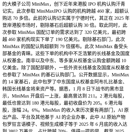
的大模子公司 MiniMax，创下近年来港股 IPO 机构认购汗青
记实。此次参取 MiniMaxIPO 认购的机构跨越 460 家，超额认
购达 70 多倍。此前的认购记实属于宁德时代，其正在 2025 年
登岸港股市场时，剔除基石后超额认购 30 倍。取此同时，此
次参取 MiniMax 国配订单的需求达到了 320 亿美元，最初跨
越 460 家机构现实下单了 190 亿美元。剔除基石部门，此次
MiniMax 的国配认购超额到 79 倍摆布。此次 MiniMax 备受头
部基金的青睐。这些下单的机构中不乏浩繁的长线基金及国度
从权基金。南非以及中东、等多家从权基金认购金额跨越 10
亿美金。除了国配部额外，一些外资长线基金及国度从权基金
也参取了 MiniMax 的基石认购部门。公开数据显示，MiniMax
的 14 家基石，此中包罗了中东国度从权基金阿布扎比基金、
韩国长线基金将来资产等。据悉，1 月 8 日下战书的黑市显
示，MiniMax 开盘后一上涨，最高曾达到 211。2 港元每股，
最低也曾达到 180 港元每股，最初收盘价为 205。6 港元每
股，涨幅 24。6%。MiniMax 的收入来历次要有两部门，AI 原
出产品、平台及其他基于 AI 的企业办事，此中 AI 原始产物
包罗狂言语模子、视频生成模子等于 2025 年 6 月底的收入达
到 3802 万美元，占比跨越 70%。值得一提的是，截至 2025