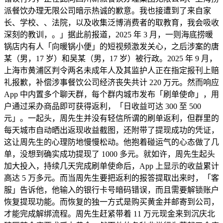
派餐饮办理无限公司暗示热诚的歉意。我也接遭到了来自家
长、学校、、法院，以及收集泛博消费者的取教育，我会吸收
深刻的教训，。」据此前报道，2025 年 3 月，一则海底捞暖
锅店内有人「向暖锅小便」的短视频激发关心，之后涉案的唐
某（男，17 岁）和吴某（男，17 岁）被行政。2025 年 9 月，
上海市黄浦区判令两名未成年人及其监护人正在指定报刊上赔
礼报歉，补偿涉事餐饮公司经济丧失共计 220 万元。然而响应
App 中内置多个聊天群，每个群内城市发布「刷单使命」，用
户通过采办商品即可获得返利，「日收益可达 300 至 500
元」。一起头，周先生并没有轻信所谓的刷单返利，但群里的
每天城市自动晒出返现收益截图，还附带了提现成功的凭证，
这让周先生的心理防地慢慢松动。他抱着碰运气的心态做了几
单，没想到确实成功提现了 1000 多元。就如许，周先生起头
加大投入，持续几天完成刷单使命后，App 上显示的收益累计
高达 5 万多元。而当周先生要把返利的报答提取出来时，「客
服」告诉他，他输入的银行卡号暗码错误，而且需要解锁账户
恢复提现功能。而恢复的独一方式是购买黄金并邮寄到公司，
才能完成解绑流程。周先生赶紧带着 11 万元现金来到沉庆北