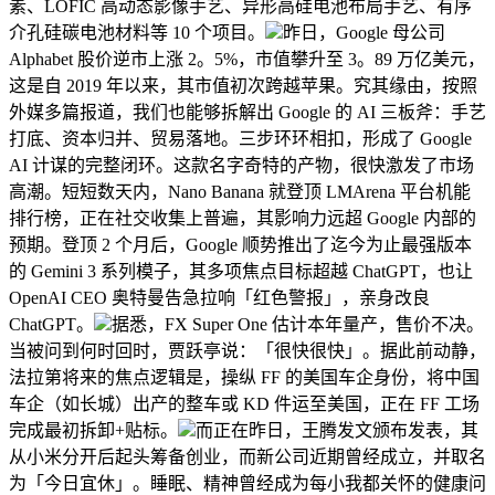
素、LOFIC 高动态影像手艺、异形高硅电池布局手艺、有序
介孔硅碳电池材料等 10 个项目。
昨日，Google 母公司
Alphabet 股价逆市上涨 2。5%，市值攀升至 3。89 万亿美元，
这是自 2019 年以来，其市值初次跨越苹果。究其缘由，按照
外媒多篇报道，我们也能够拆解出 Google 的 AI 三板斧：手艺
打底、资本归并、贸易落地。三步环环相扣，形成了 Google
AI 计谋的完整闭环。这款名字奇特的产物，很快激发了市场
高潮。短短数天内，Nano Banana 就登顶 LMArena 平台机能
排行榜，正在社交收集上普遍，其影响力远超 Google 内部的
预期。登顶 2 个月后，Google 顺势推出了迄今为止最强版本
的 Gemini 3 系列模子，其多项焦点目标超越 ChatGPT，也让
OpenAI CEO 奥特曼告急拉响「红色警报」，亲身改良
ChatGPT。
据悉，FX Super One 估计本年量产，售价不决。
当被问到何时回时，贾跃亭说：「很快很快」。据此前动静，
法拉第将来的焦点逻辑是，操纵 FF 的美国车企身份，将中国
车企（如长城）出产的整车或 KD 件运至美国，正在 FF 工场
完成最初拆卸+贴标。
而正在昨日，王腾发文颁布发表，其
从小米分开后起头筹备创业，而新公司近期曾经成立，并取名
为「今日宜休」。睡眠、精神曾经成为每小我都关怀的健康问