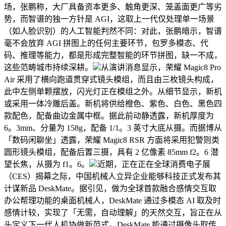
场，张鹏称，大厂具备资本更多、触角更深、笼盖面更广等劣
势，而智谱的独一方针是 AGI，这取上一代仅处理单一场景
（如人脸识别）的人工智能判然不同：对此，张鹏暗示，智谱
毫不会放弃 AGI 拼图上的任何主要环节，包罗多模态、代
码、推理等能力，都是形成完整智能的环节拼图，缺一不成，
这些范畴城市持续深耕。
从演讲消息显示，荣耀 Magic8 Pro
Air 采用了横向跑道贯穿式镜头模组，而且由三枚镜头构成，
此中左侧单颗摆放，闪光灯正在模组之外。从细节显示，新机
或采用一体冷雕后盖。新机将供给橙色、紫色、白色、黑色四
款配色，配备曲边金属中框。据此前动静透露，新机厚度为
6。3mm、分量为 158g，配备 1/1。3 英寸大底从摄。而据博从
「数码闲聊坐」透露，荣耀 Magic8 RSR 方面将采用犯警则类
圆形镜头模组，配备后置三摄，具有 2 亿像素 85mm f2。6 潜
望长焦，从摄为 f1。6。
近期，正在正在全球消费电子展
（CES）揭幕之际，中国机械人立异企业能够科技正式发布其
计谋新品 DeskMate。据引见，做为全球首款融合感情交互取
办公帮理功能的桌面机械人，DeskMate 通过多模态 AI 取及时
感情计较，实现了「无需，自动理解」的天然交互，旨正在从
头定义下一代人机协做新范式。DeskMate 能通过摄像头取传