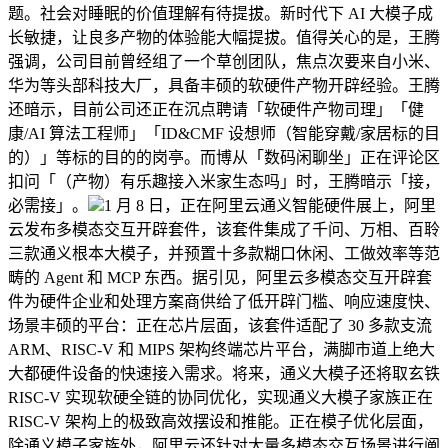
题。社会对睡眠的价值理解有待提拔。新时代下 AI 大模子成
长敏捷，让良多产物的体验能大幅提拔。值得关心的是，王腾
强调，公司目前曾经组了一个草创团队，焦点次要来自小米、
华为等头部科技大厂，具备丰硕的软硬件产物开辟经验。王腾
还暗示，目前公司还正在沉点聘请「软硬件产物司理」「健
康/AI 算法工程师」「ID&CMF 设想师（智能穿戴/家居标的目
的）」等标的目的的岗亭。而博从「数码闲聊坐」正在评论区
扣问「（产物）有乐趣接入米家生态吗」时，王腾暗示「接，
必需接」。
1 月 8 日，正在阿里云通义智能硬件展上，阿里
云发布多模态交互开辟套件，该套件集成了千问、万相、百聆
三款通义根本大模子，并预置十多款糊口休闲、工做效率等范
畴的 Agent 和 MCP 东西。据引见，阿里云多模态交互开辟套
件为硬件企业和处理方案商供给了低开辟门槛、响应速度快、
场景丰硕的平台：正在芯片层面，该套件适配了 30 多款支流
ARM、RISC-V 和 MIPS 架构终端芯片平台，满脚市道上绝大
大都硬件设备的快速接入需求。将来，通义大模子还将取玄铁
RISC-V 实现软硬全链的协同优化，实现通义大模子家族正在
RISC-V 架构上的极致高效摆设和推能。正在模子优化层面，
除通义模子家族外，阿里云还针对大量多模态交互场景进行阐