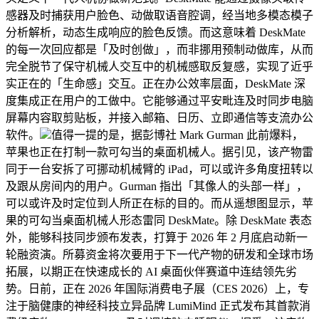
感器及时捕获用户脸色、动做取语音腔调，经当地多模态模子
分析解析，动态生成响应的脸色反馈。而这意味着 DeskMate
的每一次回应都是「及时创做」，而非挪用预制动做库，从而
完全脱节了保守机械人交互中的机械感取反复感，实现了近乎
实正在的「生命感」交互。正在办公效率层面，DeskMate 深
度集成正在用户的工做中。它能够通过平安毗连及时同步电脑
屏幕内容取剪贴板，并接入邮箱、日历、立即通信等支流办公
软件。
值得一提的是，据彭博社 Mark Gurman 此前爆料，
苹果也正在打制一款可勾当的桌面机械人。据引见，该产物雷
同于一台安拆了可挪动机械臂的 iPad，可以或许多角度扭转以
及跟从房间内的用户。Gurman 指出「其像人的头部一样」，
可以或许及时定位到人所正在标的目的。而从遥想图显示，苹
果的可勾当桌面机械人形态雷同 DeskMate。除 DeskMate 表态
外，能够科技同步颁布发表，打算于 2026 年 2 月底启动新一
轮融资演。所募资金将次要用于下一代产物的研发和全球市场
拓展，以期正在快速成长的 AI 桌面伙伴赛道中连结领先劣
势。日前，正在 2026 年国际消费电子展（CES 2026）上，专
注于脑健康的神经科技立异品牌 LumiMind 正式发布其首款消