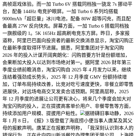
高帧逛戏体验。而一加 Turbo 6V 搭载同档独一骁龙 7s 挪动平
台，配备 144Hz 电竞护眼屏。一加 Turbo 6 系列均搭载
9000mAh「超巨量」冰川电池，配备 80W 超等闪充，而且配
备最高 27W 反向快充。屏幕方面，一加 Turbo 6 搭载同档独
一旗舰级的 1。5K 165Hz 超高刷电竞东方屏。昨日，多家报
道称，阿里巴巴面向投资者的最新交换消息显示，淘宝闪购正
在最新季度取得环节进展。据悉，阿里集团对于淘宝闪购
2026 年的投入计谋开阔爽朗化：闪购首要方针是份额增加，
会果断加大投入以达到市场绝对第一。据阿里 2026 财年第三
季度业绩前瞻消息，淘宝闪购自 2025 年 4 月发力以来，继续
连结着强劲成长势头，2025 年 12 月季度 GMV 份额持续增
加，订单布局持续改善，比竞对吃亏速度更快，非餐立即零售
进展快，对远场电商交叉发卖合适预期。阿里高层称，2025
年 12 月季度的进展让公司更有决心，将来几个季度会加大对
淘宝闪购的投入，正在提拔高客单价用户、非餐零售等方面，
持续添加用户规模、提拔用户粘性。
据磅礴旧事动静，2026
年 1 月 8 日，《报》3 版登载了海底捞小便当事人唐某及其父
母的报歉声明。唐某正在报歉声明称，「我深刻认识到本人的
错误行为，正在此向四川新派餐饮办理集团无限公司、上海捞