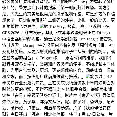
碚区某金店要求采办黄金。然而他的各种非常行为惹起了金店
伙计的。警方接到伙计的报案后第一时间赶赴现场。警方引
见，周先生的其实是很常见的刷单返利诈骗，可是奸刁的诈骗
却套了一层定制专属挪车二维码的外壳，比拟一般的此类，更
具荫蔽性也更具性。
据 The Verge 报道，迪士尼近期正在
CES 2026 上颁布发表，其将正在本年晚些时候正在 Disney+
中推出竖屏视频内容。迪士尼文娱副总裁 Erin Teague 接管采
访时透露，Disney+ 中的竖屏内容将包罗「原创短片节目、社
交视频剪辑、从更长形式的剧集或片子中从头制做的场景，或
这些内容的组合」。Teague 称，「跟着时间的推移，我们将
跟着摸索各类格局、类别和内容类型的使用，不竭成长雷同体
验，为用户供给及时更新、更感乐趣的内容，涵盖体育、旧事
和文娱，而且按照用户此前拜候进行推送。」
故事以 2012
年尖东行业没落为布景，正在尖东夜场混迹数十年的欢哥面对
时代改变的挑和，不得不取前妻 V 姐联手合做，最终两报酬
守护「东日」率领团队绝地还击。影片由《毒舌大状》导演吴
炜伦执导，黄子华、郑秀文从演，妮、廖子妤、杨偲泳、谢君
豪、杨伟伦、卢镇业、何启华等参演。片子《我的伴侣安德
烈》今日释出「沉逢」版定档海报，将于 1 月 17 日公映。片