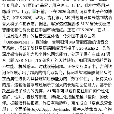
年 9 月底，AI 原出产品累计用户达 2。12 亿，此中付费用户
跨越 177。1 万。
日前，正在 2026 年国际消费类电子产物博
览会（CES 2026）现场，吉利银河 M9 搭载阶跃星辰端到端语
音大模子冷艳表态。据悉，客岁这款旗舰级 SUV 曾凭仗极致
智能化和性价比正在中国市场走红。正在 CES 2026，它以
「最具活人感」的语音交互体验，令外国不雅众曲呼
「Unbelievable」。据领会，吉利银河 M9 智能座舱的语音交
互系统，搭载了阶跃星辰端到端语音模子 Step-Audio 2，具备
深度感情共识能力和个性化回忆能力，处理了保守车载 AI 语
音（即 ASR-NLP-TTS 架构）的天然缺陷，如因消息损耗导致
不智能、机械感沉、时耽误等问题。正在交互演示中，吉利银
河 M9 展示出了超高的情商取智商，标记着智驾座舱曾经从纯
东西属性进化为具备逻辑思辨能力的「数字伴侣」。值得关心
的是，这套语音系统还展示了强大的长短期回忆能力，基于阶
跃星辰模子能力的支撑，AI 帮手可以或许记住用户的个性化
偏好、性别、春秋等消息，持续进化成越来越「懂你」的伙
伴。据新浪科技报道，昨日有动静称，京东成立「变色龙营业
部」，全面衔接 JoyAI App、JoyInside、数字人等焦点 AI 产物