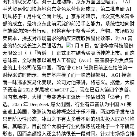
的打制取贸易化。对于上述动静，京东方面回应暗示，「AI
手艺贸易化加快落地京东变色龙营业部成立，第二批自研 AI
玩具将于 1 月中旬全面上线。」京东还暗示，此次变色龙营业
部的成立，是将京东此前沉淀的前沿手艺能力，系统性地向财
产端输送的环节行动，也将有帮于整合手艺、产物、市场取发
卖资本，提拔对市场需求的响应速度取贸易化效率，为 AI 营
业的持久成长注入更强活力。
1 月 8 日，智谱华章科技股份
无限公司（（「智谱」）正式正在结合买卖所挂牌上市。而这
意味着，全球首家以通用人工智能（AGI）基座模子为焦点营
业的上市公司花落中国。而智谱 CEO 张鹏日前正在接管第一
财经采访时暗示：若是基座模子而一味选择挪用， AGI 摸索
而一味逃求贸易化变现，公司对他来讲，将意义。据悉，大模
子赛道自 2022 岁尾被 ChatGPT 后，现在已迈入第四个岁首。
国内市场中，大模子参赛选手正派历一轮猛烈的「适者」筛
选。2025 年 DeepSeek 爆火出圈，行业有声音认为中国 AI 完
全逃上美国，张鹏认为这种概念过于乐不雅，两边模子发布也
只是阶段性形态，冰山之下有太多看不到的研发投入取立异堆
集。其暗示，目前整个大模子行业的锻炼线还处于一个不确定
形态，因而高额投入还会持续很长一段时间。针对市场场合排