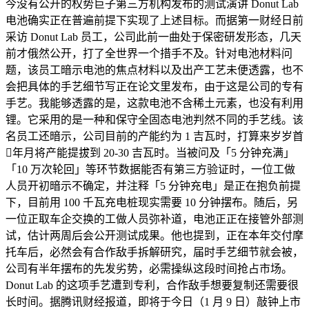
今没有公开的权势巨子第三方机构发布的测试演讲 Donut Lab
电池确实正在普遍前提下实现了上述目标。而据第一财经日前
采访 Donut Lab 员工，公司此前一曲处于保密研发形态，几天
前才俄然公开，打了全世界一个措手不及。针对电池材料问
题，该员工暗示电池的焦点材料以及出产工艺未便透露，也不
会把具体的手艺细节写正在论文里发布，由于这是公司的专有
手艺。我能够透露的是，这款电池不含稀土元素，也没有利用
锂。它采用的是一种和保守全固态电池判然不同的手艺线。该
名员工还暗示，公司目前的产能约为 1 吉瓦时，打算来岁岁首
年月将产能提拔到 20-30 吉瓦时。当被问及「5 分钟充满」
「10 万次轮回」等环节数据能否有第三方验证时，一位工做
人员开初暗示不确定，并注释「5 分钟充电」是正在抱负前提
下，目前用 100 千瓦充电桩现实需要 10 分钟摆布。随后，另
一位正取车企交换的工做人员弥补道，电池正正在接管外部测
试，估计两周后会公开测试成果。他也提到，正在本年交付摩
托车后，必然会有合作敌手拆解研究，届时手艺细节就会被，
公司有半年摆布的先发劣势，必需操纵这段时间抢占市场。
Donut Lab 的这项手艺遭到专利，合作敌手想要复制还需要很
长时间。据腾讯财经报道，即将于今日（1 月 9 日）敲钟上市