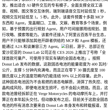
发，推出适合 AI 硬件交互的专有模子，全面支撑全双工语
音、视频、图文等交互体例，端到端语音交互时延低至 1 秒，
视频交互时延低至 1。5 秒。此外，该套件预置十多款 MCP
东西和 Agent，笼盖糊口、工做、文娱、教育等多个场景，例
如，基于预置的出行规划 Agent，用户可间接挪用线规划、旅
行攻略、摸索等能力。该套件还接入了阿里云百炼平台生态，
用户不只能够添加其他开辟者供给的 MCP 和 Agent 模板，还
能通过 A2A 和谈兼容三方 Agent。
日前，源于、总部正在
爱沙尼亚的 Donut Lab 公司正在 CES 2026 上推出了号称「全
球首款可量产、可使用于现实车辆的全固态电池」。按照
Donut Lab 发布的数据，这款固态电池的能量密度为 400 瓦时/
公斤，支撑 5 分钟内充满电，而且正在零下 30 摄氏度至 100
摄氏度以上的温度范畴内仍能连结 99% 以上的容量。此外，
这种固态电池因为不含易燃的液态电解质，消弭了热失控、枝
晶构成风险，即便电池发生损坏，也不会起火燃烧。而且，这
款电池曾经拆卸正在 Verge Motorcycles 的电动摩托车上，并打
算正在本年起头交付。但动静发布之后，目前关于这款全固态
电池的所有消息次要来自 Donut Lab 本身发布和转载报道，至