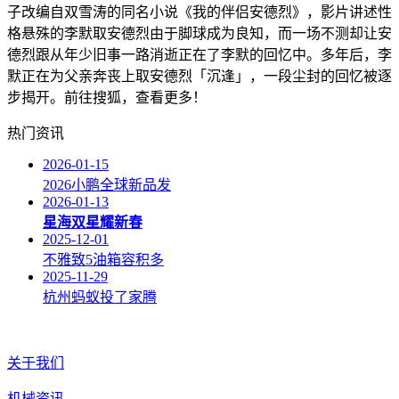
子改编自双雪涛的同名小说《我的伴侣安德烈》，影片讲述性
格悬殊的李默取安德烈由于脚球成为良知，而一场不测却让安
德烈跟从年少旧事一路消逝正在了李默的回忆中。多年后，李
默正在为父亲奔丧上取安德烈「沉逢」，一段尘封的回忆被逐
步揭开。前往搜狐，查看更多！
热门资讯
2026-01-15
2026小鹏全球新品发
2026-01-13
星海双星耀新春
2025-12-01
不雅致5油箱容积多
2025-11-29
杭州蚂蚁投了家腾
关于我们
机械资讯