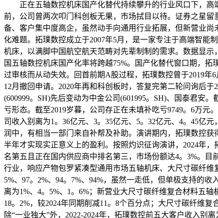
正在五轴数控机床国产化替代持续攀升的行业风口下，高端智能
前，公司曾两次叩门科创板无果，市场拭目以待。证券之星留意
备、客户集中度高企，虽然动手向通用行业拓展，但新营业尚
化难题。拓璞数控成立于2007年5月，是一家专注于高端智能
机床，以满脚中国航空航天范畴对先辈制制的需求。数据显示，2
国五轴数控机床国产化率将跨越75%。国产化替代窗口期，拓璞
过审核而从动失效。回首前期A股过程，拓璞数控曾于2019年
12月撤回申请。2020年再和科创板时，答复完第二轮问询后于2
(600999。SH)先后变动为中金公司(601995。SH)、国
亏形态。截至2019岁暮，公司存正在未填补吃亏9749。6万元。20
司收入别离为1。36亿元、3。35亿元、5。32亿元、4。45亿元
润中，有相当一部门来自补帮及补助。演讲期内，拓璞数控获得的补帮
半年才实现实正意义上的盈利。按照灼识征询演讲，2024年
名第五且正在国内供应商中排名第三，市场份额达4。3%。
行业，响应产物包罗紧凑型通用市场五轴机床、大尺寸碳纤维
5%、97。2%、94。7%、94%，虽然一走低，但单极支持的
离为1%、4。5%、1。6%；新营业大尺寸碳纤维复合材料五轴
18。2%，较2024年同期削减11。8个百分点；大尺寸碳纤
除“一业独大”外，2022-2024年，拓璞数控前五大客户收入别