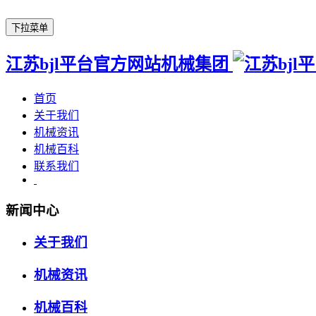
下拉菜单
江苏bjl平台官方网站机械集团
首页
关于我们
机械资讯
机械百科
联系我们
新闻中心
关于我们
机械资讯
机械百科