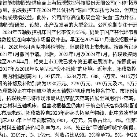
制制配备供应商上海拓璞数控科技股份无限公司(下称“拓璞数控
到，拓璞数控正在2024年凭仗补帮“输血”实现扭亏为盈，但
未构成规模效益。此外，公司库存高位取现金流“失血”压力并存
制制配备研发、设想、出产及发卖的大型企业。公司晚期专注于研
024年五轴数控机床国产化率仅为55%，仍处于国产替代环节
数控接连向本钱市场倡议冲击。早正在2025年11月递交招股书
6月、2020年6月两度冲刺科创板，但最终均上市未果。按照所官
021年1月撤回申请。此后，2023年1月及2024年1月，拓璞数
泰君安。截至2025年4月，相关上市工做已发布第五期进展演讲。按照此
17年及2018年以至呈现“资不抵债”的环境。近年来，拓璞数控业绩增加
，期内利润别离为-1。97亿元、-6234万元、688。6万元、9
及补助别离为1930万元、2230万元、930万元及79。5万
，拓璞数控正在中国航空航天五轴数控机床市场排名首位，市场份
目前，拓璞数控已将市场邦畿从航空航天范畴拓展至通用行业范畴
复合材料五轴机床，但营收根基盘仍集中于航空航天智能制制配备
收入布局未改。拓璞数控自2023年起起头拓展产物线，此中紧凑型通用
机床2025年上半年贡献营收1901。9万元，营收占比4。3%
维复合材料五轴机床的毛利率为-9。8%，处正在“亏蚀赔呼喊”
离为1。33亿元、3。1亿元、营收占比从98。3%降至79。5%。但