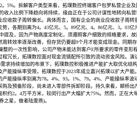
及62。5%。拆解客户类型来看，拓璞数控终端客户包罗私营企业及国
献的收入比例下降趋向将持续，缘由正在于公司计谋性地转向私
收款子周转偏长。具体而言，国有企业的商业应收款子周转别离为29
各期别离为4。43亿元、5。89亿元、4。86亿元、3。03亿元，
书中提及，因为产物高度定制化，须遵照客户细致的规格要求，
。虽然周转效率逐渐改善，但存货仍要超9个月才能变成现金。同期存货减
E订枯燥整的一次性影响，公司产物未能达到客户E所要求的零件变
冗长，拓璞数控面对现金流错配所引致的流动资金风险。演讲期内，
，正在市场需求持续增加的布景下，拓璞数控积极推进产能扩大取优
及产能操纵率受限，拓璞数控于2023年成立嘉兴拓璞以扩大产能
能操纵率别离为78。4%、93。1%、79。4%、产能操纵率波
采购及预备阶段，尚未进入零部件拆卸阶段。持久来看，颛桥出产
建面积约2。4万平方米，较闵行出产大幅扩大75%。然而，正在
券之星，做者陆雯燕)。