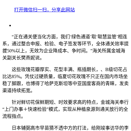
打开微信扫一扫，分享此网站
“正在通关便当化方面，我们‘绿色通道’取‘聪慧监管’相连
系，通过整合申报、检验、电子签发等环节，全体通关效率提
拔50%以上，无效为企业降成本、争时间。”海关所属金城海
关副关长樊燕妮说。
这些玫瑰花瓣厚实、花型丰满、瓶插期长，、B级切花占
比达85%。凭仗过硬质量，临夏切花玫瑰不只正在国内市场坐
稳了脚跟，也博得了哈萨克斯坦等中亚国度客商的青睐，发卖
渠道持续拓宽。
针对鲜切花保鲜期短、时效要求高的特点，金城海关奉行
“上门办事＋快速检验”模式，实现从种植泉源到通关放行的全
流程指点。
日本辅弼高市早苗猜不透中方的打法，给刚竣事访华的李