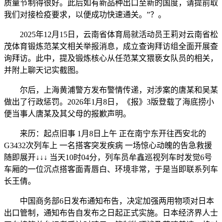
质量节制得很好。此后如有新品种出口至新的国度，请提前取
我们对接检疫要求，以便成功快速通关。”？。
2025年12月15日，云南省体育局就活动员王莉对云南省松
茂体育锻炼范某文相关举报消息，成立查询拜访组全面开展查
询拜访。此中，提及锻炼核心从任范某文猥亵女队员的相关，
并附上聊天记实截图。
尔后，上海黄浦警方发布警情传递，对涉案的唐某和吴某
做出了行政惩罚。2026年1月8日，《报》3版登载了海底捞小
便当事人唐某及其父母的报歉声明。
来历：起点旧事 1月8日上午 正在南宁东开往西安北的
G3432次列车上 一名搭客突发疾病 一场惊心动魄的告急救援
随即展开↓↓↓ 当天10时04分，列车员牟鑫巡视列车时发觉6号
车厢的一位沉点搭客面青唇白、环境非常，于是当即联系列车
长王倩。
中国商务部6日发布通知布告，决定加强两用物项对日本
出口管制，通知布告自发布之日起正式实施。日本经济界人士