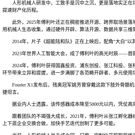
人形机械人研发中，工致手是沉中之沉，更是落地实正在场景的焦
提速财产化历程。
此外，2025年傅利叶还正在稠密推进开源、跨界取场景落地：
用机械人生态收集，通过硬件开辟、算法开源、数据共享三维
2014年，片子《超能陆和队》正在上映后，配角“大白”以
2023年世界人工智能大会，成了傅利叶的高光时辰——首款
2024年，傅利叶获得国鑫投资、浦东创投、张江科投、张科
环节带来立异和提拔，进一步满脚了各范畴开辟者、多元使用
Fourier X1发布后，残奥冠军姚芳曾穿戴这款下肢外骨
捷坦言。
据业内人士透露，该传感器成本降至5000元以内，凭仗高
跟着团队的不竭强大成长，2021年，傅利叶从张江孵化器结
上下逛企业交换合做，加快手艺迭代创制了更多可能。