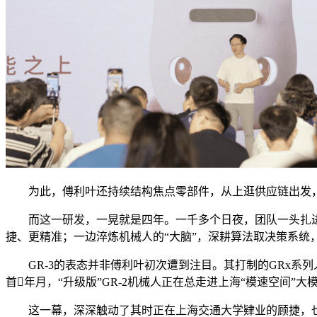
为此，傅利叶还持续结构焦点零部件，从上逛供应链出发，
而这一研发，一晃就是四年。一千多个日夜，团队一头扎进“
捷、更精准；一边淬炼机械人的“大脑”，深耕算法取决策系统
GR-3的表态并非傅利叶初次遭到注目。其打制的GRx系列人形
首年月，“升级版”GR-2机械人正在总走进上海“模速空间”
这一幕，深深触动了其时正在上海交通大学肄业的顾捷，也