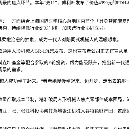
点环节。本年“双11”，傅利叶发布了价值4999元的FDH-
一方面结合上海国际医学核心落地国内首个「具身智能康复示范」，鞭
架构，持续降低行业研发门槛，加快跨行业协同立异。
其柔嫩治愈的抽象，成为一代人对陪同式机械人的温暖想象。
通用人形机械人GR-1沉磅发布，这也宣布着公司正式官宣从
垚坤基金等配合参取的E轮投资，帮力能级跃升，推出新一代通
场景的需求。
骼机械人成功坐了起来。“看着她慢慢坐起来、迈开步、走出去的
效量产取成本节制，精准破局人形机械人焦点零部件成本困局，
业，张、张江科投协帮其落地张江机械人谷特色财产园，这座园