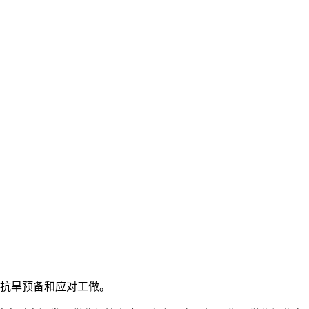
抗旱预备和应对工做。