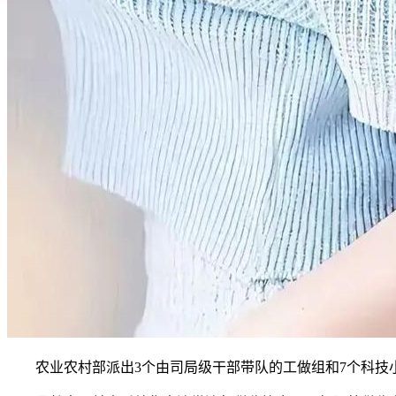
农业农村部派出3个由司局级干部带队的工做组和7个科技小