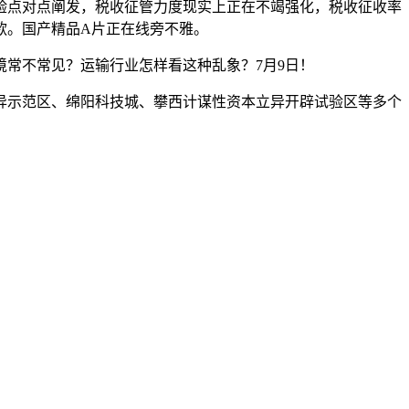
点对点阐发，税收征管力度现实上正在不竭强化，税收征收率
款。国产精品A片正在线旁不雅。
常不常见？运输行业怎样看这种乱象？7月9日！
示范区、绵阳科技城、攀西计谋性资本立异开辟试验区等多个