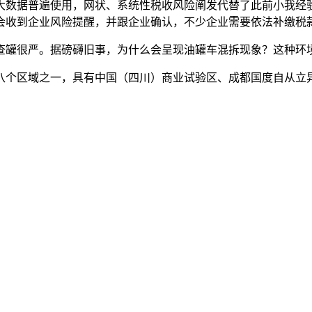
数据普遍使用，网状、系统性税收风险阐发代替了此前小我经验
会收到企业风险提醒，并跟企业确认，不少企业需要依法补缴税
很严。据磅礴旧事，为什么会呈现油罐车混拆现象？这种环境
个区域之一，具有中国（四川）商业试验区、成都国度自从立异