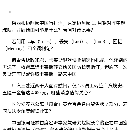
梅西和迈阿密中国行打消，原定迈阿密 11 月将对阵中超
球队，背后缘由可能是什么？若何对待此事？
若何用卡车（Track）、丢失（Lost）、（Pure）、回忆
（Memory）四个词制句？
何雷告诉政知君，卡莱斯很欢快收到这份礼品。他还别的
再送了一枚臂章请卡莱斯转交给美国防长奥斯汀，但愿下一次
奥斯汀可以或许取卡莱斯一路来中国。
广汽三菱近两千人面对赋闲，仅 1/3 员工转签广汽埃安，
五险一金曾达 4300 元，哪些消息值得关心？
长沙爱养老公寓「爆雷」案六百余名白叟告状 7 部分，若
何从法令角度解读此事？
中国银河证券首席经济学家兼研究院院长章俊正在中国宏
不雅经济论坛（CMF）宏不雅经济月度数据阐发会上指出，