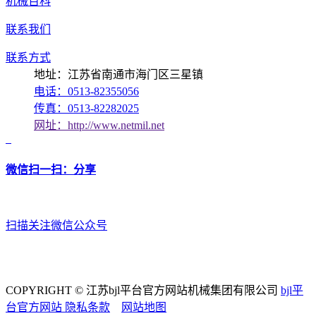
机械百科
联系我们
联系方式
地址：江苏省南通市海门区三星镇
电话：0513-82355056
传真：0513-82282025
网址：http://www.netmil.net
微信扫一扫：分享
扫描关注微信公众号
COPYRIGHT © 江苏bjl平台官方网站机械集团有限公司
bjl平
台官方网站
隐私条款
网站地图