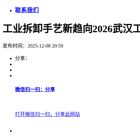
联系我们
工业拆卸手艺新趋向2026武汉
发布时间：2025-12-08 20:59
分享：
微信扫一扫：分享
打开微信扫一扫，分享此网站