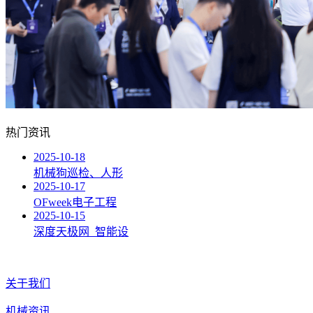
热门资讯
2025-10-18
机械狗巡检、人形
2025-10-17
OFweek电子工程
2025-10-15
深度天极网_智能设
关于我们
机械资讯