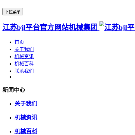
下拉菜单
江苏bjl平台官方网站机械集团
首页
关于我们
机械资讯
机械百科
联系我们
新闻中心
关于我们
机械资讯
机械百科