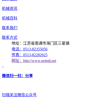
机械资讯
机械百科
联系我们
联系方式
地址：江苏省南通市海门区三星镇
电话：0513-82355056
传真：0513-82282025
网址：http://www.netmil.net
微信扫一扫：分享
扫描关注微信公众号