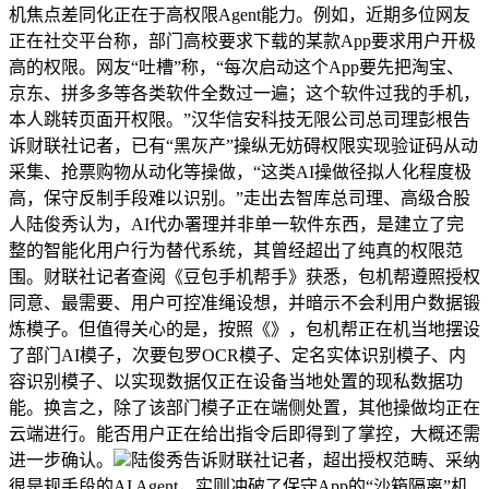
机焦点差同化正在于高权限Agent能力。例如，近期多位网友
正在社交平台称，部门高校要求下载的某款App要求用户开极
高的权限。网友“吐槽”称，“每次启动这个App要先把淘宝、
京东、拼多多等各类软件全数过一遍；这个软件过我的手机，
本人跳转页面开权限。”汉华信安科技无限公司总司理彭根告
诉财联社记者，已有“黑灰产”操纵无妨碍权限实现验证码从动
采集、抢票购物从动化等操做，“这类AI操做径拟人化程度极
高，保守反制手段难以识别。”走出去智库总司理、高级合股
人陆俊秀认为，AI代办署理并非单一软件东西，是建立了完
整的智能化用户行为替代系统，其曾经超出了纯真的权限范
围。财联社记者查阅《豆包手机帮手》获悉，包机帮遵照授权
同意、最需要、用户可控准绳设想，并暗示不会利用户数据锻
炼模子。但值得关心的是，按照《》，包机帮正在机当地摆设
了部门AI模子，次要包罗OCR模子、定名实体识别模子、内
容识别模子、以实现数据仅正在设备当地处置的现私数据功
能。换言之，除了该部门模子正在端侧处置，其他操做均正在
云端进行。能否用户正在给出指令后即得到了掌控，大概还需
进一步确认。
陆俊秀告诉财联社记者，超出授权范畴、采纳
很是规手段的AI Agent，实则冲破了保守App的“沙箱隔离”机