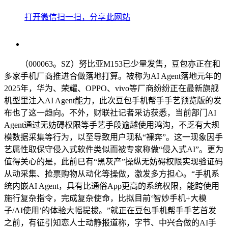
打开微信扫一扫，分享此网站
（000063。SZ）努比亚M153已少量发售，豆包亦正在和
多家手机厂商推进合做落地打算。被称为AI Agent落地元年的
2025年，华为、荣耀、OPPO、vivo等厂商纷纷正在最新旗舰
机型里注入AI Agent能力，此次豆包手机帮手手艺预览版的发
布也了这一趋向。不外，财联社记者采访获悉，当前部门AI
Agent通过无妨碍权限等手艺手段逾越使用鸿沟，不乏有大规
模数据采集等行为，以至导致用户现私“裸奔”。这一现象因手
艺属性取保守侵入式软件类似而被专家称做“侵入式AI”。更为
值得关心的是，此前已有“黑灰产”操纵无妨碍权限实现验证码
从动采集、抢票购物从动化等操做，激发多方担心。“手机系
统内嵌AI Agent，具有比通俗App更高的系统权限，能跨使用
施行复杂指令，完成复杂使命，比拟目前‘智妙手机+大模
子/AI使用’的体验大幅提拔。”就正在豆包手机帮手手艺首发
之前，有征引知恋人士动静报道称，字节、中兴合做的AI手