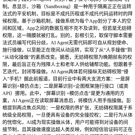
制。息显示，沙箱（Sandboxing）是一种用于隔离正正在运转
法式的平安机制，目标是不成托历程或不成托代码运转时的拜
候权限。基于沙箱机制，操做系统为每个App划分了本人的空
间和区域，App之间的数据互相不克不及读到，但若是无妨碍
权限，这一隔膜就被打乱。别的，彭根引见，取保守脚本需要
法式员编写代码分歧，AI Agent无需代码即可自从规划使命、
施行操做，以至能正在夜间从动运转，实现了从“人手操做”到
“从动化操做”的素质改变。据悉，无妨碍权限为晚期就有的权
限，最后旨正在为残障人士和老年人供给辅帮功能。但跟着手
艺迭代，封闭等操做。AI Agent具体若何操纵无妨碍权限“侵
入”手机？据此前报道，目前行业中有两大支流方案：一是屏
幕识别+模仿点击；二是屏幕识别+企图框架施行接口（或类
API）挪用。此中，“屏幕识别 +模仿点击”是更为通用的方
案，AI Agent正在读取屏幕消息后，将模仿人用手指操做。彭
根提到两点焦点风险：一是权限的界扩张，无妨碍权限属于系
统级全局权限，一旦便具有设备的完全操控权；二是行为从体
的恍惚化，AI成为现实操做从体，用户可能得到对设备的间
接节制，且其操做速度远超人类反映，例如短信验证码可正在