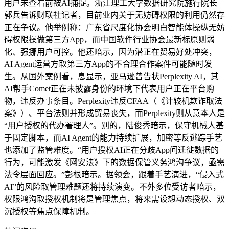
用户未查看前被AI捕捉。浙江理工大学数据研究院施行院长
郭兵告诉财联社记者，目前业内关于无妨碍权限的利用仍然存
正在争议。他举例称：广东省尺度化协会明白智能体操纵无妨
碍权限操做第三方App，而中国软件行业协会最新标原则弱
化、强挪用户可控。他还暗示，因为潜正在贸易好处冲突，
AI Agent运营方取第三方App的不合理合作案件可能随时发
生。从国外案例看，息显示，亚马逊曾告状Perplexity AI，其
AI帮手Comet正在未披露身份的环境下代表用户正在平台购
物，违反办事条目。Perplexity违反CFAA（《计较机欺诈取法
案》）、平台法则并形成贸易丧失，而Perplexity则从意本人是
“用户授权的代办署理人”。别的，陆俊秀暗示，保守机械人基
于固定脚本，而AI Agent的能力持续扩展，加密等反逃踪手艺
也添加了监管难度。“用户授权AI正在分歧App间迁徙数据的
行为，可能激发《网安法》下的数据保管义务鸿沟争议，亟需
法令层面回应。”彭根暗示。据领会，跟着手艺演进，“侵入式
AI”的风险取管理难题还将持续演变。不外多位受访者暗示，
权限鸿沟取授权机制将是管理焦点，将来需设想动态授权、双
沉授权等焦点保障机制。