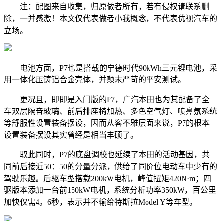
注：配图来自收集，归原做者所有，若有侵权请联系删
除，一并感激！本文仅代表做者小我概念，不代表优视汽车的
立场。
电池方面，P7也是搭载的宁德时代90kWh三元锂电池，采
用一体化压铸铝合金壳体，并颠末严苛的平安测试。
更况且，即即是入门版的P7，广汽本田也为其配备了全
车双层隔音玻璃、前后排座椅加热、多色空气灯、喷鼻氛系统
等舒服性设置装备摆设，因而从客不雅层面来说，P7的根本
设置装备摆设其实曾经是相当丰硕了。
取此同时，P7的底盘调校也延续了本田的活动基因，共
同前后接近50：50的分量分派，供给了同价位电动车中少有的
驾驶乐趣。后驱车型搭载200kW电机，峰值扭矩420N·m；四
驱版本添加一台前150kW电机，系统分析功率350kW，百公里
加快仅需4。6秒，表示并不输给特斯拉Model Y等车型。