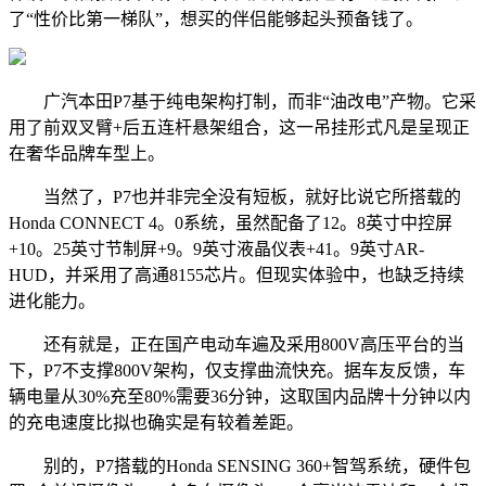
了“性价比第一梯队”，想买的伴侣能够起头预备钱了。
广汽本田P7基于纯电架构打制，而非“油改电”产物。它采
用了前双叉臂+后五连杆悬架组合，这一吊挂形式凡是呈现正
在奢华品牌车型上。
当然了，P7也并非完全没有短板，就好比说它所搭载的
Honda CONNECT 4。0系统，虽然配备了12。8英寸中控屏
+10。25英寸节制屏+9。9英寸液晶仪表+41。9英寸AR-
HUD，并采用了高通8155芯片。但现实体验中，也缺乏持续
进化能力。
还有就是，正在国产电动车遍及采用800V高压平台的当
下，P7不支撑800V架构，仅支撑曲流快充。据车友反馈，车
辆电量从30%充至80%需要36分钟，这取国内品牌十分钟以内
的充电速度比拟也确实是有较着差距。
别的，P7搭载的Honda SENSING 360+智驾系统，硬件包