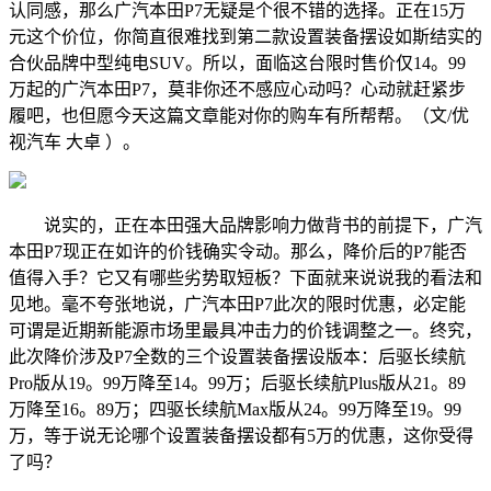
认同感，那么广汽本田P7无疑是个很不错的选择。正在15万
元这个价位，你简直很难找到第二款设置装备摆设如斯结实的
合伙品牌中型纯电SUV。所以，面临这台限时售价仅14。99
万起的广汽本田P7，莫非你还不感应心动吗？心动就赶紧步
履吧，也但愿今天这篇文章能对你的购车有所帮帮。（文/优
视汽车 大卓 ）。
说实的，正在本田强大品牌影响力做背书的前提下，广汽
本田P7现正在如许的价钱确实令动。那么，降价后的P7能否
值得入手？它又有哪些劣势取短板？下面就来说说我的看法和
见地。毫不夸张地说，广汽本田P7此次的限时优惠，必定能
可谓是近期新能源市场里最具冲击力的价钱调整之一。终究，
此次降价涉及P7全数的三个设置装备摆设版本：后驱长续航
Pro版从19。99万降至14。99万；后驱长续航Plus版从21。89
万降至16。89万；四驱长续航Max版从24。99万降至19。99
万，等于说无论哪个设置装备摆设都有5万的优惠，这你受得
了吗？