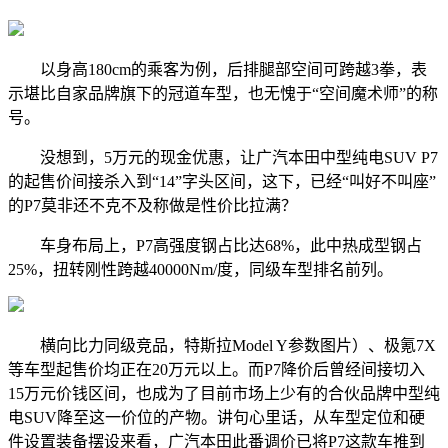
以身高180cm的乘客为例，后排腿部空间可跨越3拳，表
示堪比自家品牌旗下的冠道车型，也无愧于“空间魔术师”的称
号。
没想到，5万元的现金优惠，让广汽本田中型纯电SUV P7
的起售价间接杀入到“14”字头区间，这下，已经“叫好不叫座”
的P7莫非还不克不及称做是性价比拉满？
车身布局上，P7高强度钢占比达68%，此中热成型钢占
25%，扭转刚性跨越40000Nm/度，同级车型排名前列。
横向比力同级竞品，特斯拉Model Y参数图片）、极氪7X
等车型起售价均正在20万元以上。而P7降价后曾经间接切入
15万元价钱区间，也成为了目前市场上少有的合伙品牌中型纯
电SUV降至这一价位的产物。讲句心里话，从车型定位和硬
件设置装备摆设来看，广汽本田此番调价已将P7这款车推到