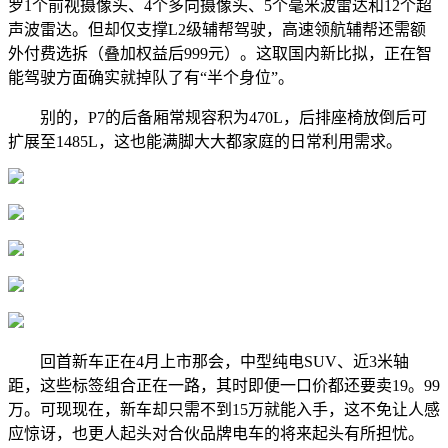
罗1个前视摄像头、4个多向摄像头、5个毫米波雷达和12个超
声波雷达。但却仅支撑L2级辅帮驾驶，高速领航辅帮还需额
外付费选拆（叠加权益后999元）。这取国内新比拟，正在智
能驾驶方面确实就掉队了有“半个身位”。
别的，P7的后备厢常规容积为470L，后排座椅放倒后可
扩展至1485L，这也能满脚大大都家庭的日常利用需求。
回首新车正在4月上市那会，中型纯电SUV、近3米轴
距，这些标签组合正在一路，其时即便一口价都还要卖19。99
万。可现现在，新车却只需不到15万就能入手，这不免让人感
应惊讶，也更人起头对合伙品牌电车的将来起头有所担忧。