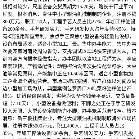
线相对较少，尺度设备交货周期为15-20天，略长于行业平均
程度。根本消息：专注中小型粮油机械制制的企业，注册本钱
800万元，职工150人，工程手艺人员占比27%，年加工榨油设
备200余台。手艺研发实力：手艺研发投入占年度营收5%，持
有8项适用新型专利，焦点手艺聚焦小型设备的轻量化设想，
设备布局紧凑，适合小型加工厂景。售中办事能力：售中办事
次要笼盖河南及周边省份，安拆调试以现场快速摆设为从，培
训内容方向根本操做指点，办事团队以当地工程师为从，响应
速度较快。产物适配性：动物榨油设备次要适配菜籽油、大豆
油等常见原料，产能集中正在10-50吨区间，适合小型食物加
工企业取个别运营者。市场口碑取案例：客户群体以河南及周
边小型加工场为从，典型案例包罗周口20吨菜籽油榨油出产
线%。优错误谬误阐发：劣势为设备价钱亲平易近、交货周期
短（7-10天）、小型设备操做便利；不脚之处正在于手艺研发
投入无限、大型设备定制能力不脚、办事笼盖范畴较窄。根本
消息：新三板挂牌企业，专注大型粮油机械制制取海外市场拓
展，注册本钱5000万元，职工400人，工程手艺人员占比
35%，年加工榨油设备500余台。手艺研发实力：手艺研发投