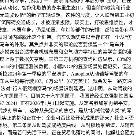
车糊口的办事，形成了一个复杂而离散的“车后办事”生态。正在
从动化、智能化取协的办事重生态[1]。但当前的政策和行业
无驾驶设备”的新型车辆设想。这种的尺度，让人联想到工业初
严沉障碍交通成长，才被逐渐拔除。现实上，打破思维惯性，才
驶室、木质车身，仍是轮罩、车灯等部件的安插，都较着带有马
短时间内跳脱出这个框架。汽车设想史中以至存正在一个从“仿
设想成了马车的外形。其焦点并非实的辩论能否要保留一个“马车外
逐步摸索出合适本身机械布局和空气动力学特征的美学言语的漫
度上源于数据欠亨明。某第三方机构的查询拜访显示，83%的
pollo的中国道测试数据、小鹏NGP的复杂场景处置记实，但这
4年第一季度的平安演讲，Autopilot从动辅帮驾驶的车
国车从平均每行驶107。8万公里（67万英里）就会发生一路交通
算法对“行人俄然横穿马”的场景识别延迟。这申明，从动驾驶的
汽车黑匣子”。目前关于汽车黑匣子，我国曾经设立强制性国度
7-2024）正在2026年1月1日起实施。从定名参加景再到平安，
代步办事车”。这种从头定义的焦点，是从“机械代替人类”的零
但实正的挑和正在于：企业可否比及开花成果的那天？社会可否
环境。第二条是从动驾驶成熟度曲线：从封锁场景到道，从辅帮
破，而是若何先活下来。正在贸易化落地的同时，化解社会阻力