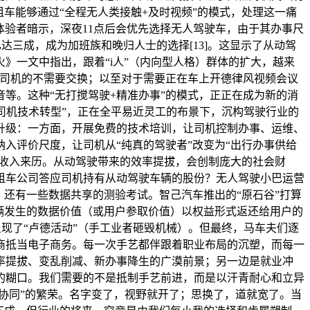
车能够通过“全程无人类接触+及时视频”的模式，处理这一痛
体验者暗示，深夜11点后会优先选择无人驾驶车，由于其办事尺
达三成，成为加班族和晚归人士的选择[13]。这显示了从动驾
火》一文中指出，跟着“i人”（内向型人格）群体的扩大，越来
取司机的不需要交换；以至对于需要正在车上开德律风视频会议
等。这种“无打搅驾驶+精准办事”的模式，正正在成为新的消
策司机技术转型”，正在全平易近灵工的布景下，沉构驾驶行业的
升级：一方面，开展免费的技术培训，让司机控制办事、运维、
入评价尺度，让司机从“纯真的驾驶者”改变为“出行办事供给
到收入来历。从动驾驶带来的效率提拔，会创制庞大的社会财
租车公司答应司机持有从动驾驶车辆的股份？无人驾驶小巴运营
还有一些数据共享的测验考试。智己汽车推出的“原石谷”打算
辆发生的数据价值（或用户参取价值）以权益形式返还给用户的
呈现了“卢德活动”（手工业者砸毁机械）。但最终，马车夫们逐
售商抵当电子商务。每一次手艺都伴跟着职业布局的沉塑，而每一
率提拔、变乱削减、新办事降生的广漠前景；另一边是就业冲
的糊口。我们需要的不是抵制手艺前进，而是以汗青耐心和立异
协同”的繁荣。名字变了，视野就开了；思换了，道就宽了。当