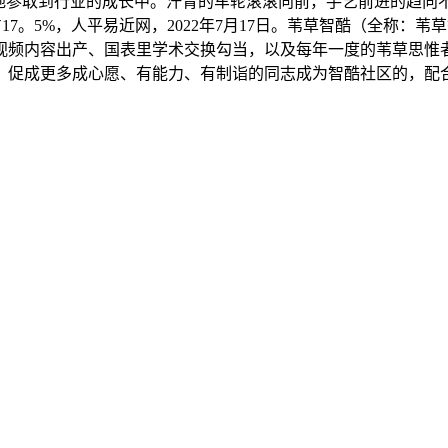
极地参取到行业的成长中。汗青的车轮滚滚向前，手艺前进的趋向
占17。5%，人平易近网，2022年7月17日。苇草智酷（全称
视频内容出产、国表里学术交换勾当，以及每年一度的苇草思惟
，促成更多成心愿、有能力、有制诣的同志成为智酷社区的，配