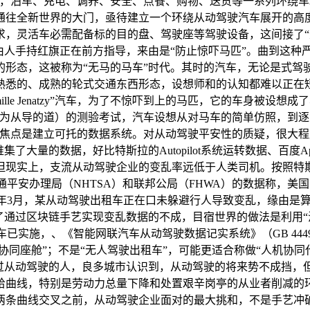
讲称，泊车、充电、调养、安全、点餐、购物、送货等一系列环绕
往全新世界的大门，亟待建立一个环绕从动驾驶汽车展开的高度
求，灵活车必需配备标的目的盘、驾驶座等驾驶设备，这间接了“
由人手持红旗正在前方指导，来由是“防止惊吓马匹”。曲到这种
的形态，这被称为“无马的马车”时代。其时的汽车，无论是式驾
熟悉的、成熟的轮式交通东西形态，设想师和的认知都难以正在
mille Jenatzy”汽车，为了不惊吓到上的马匹，它的车身被
车为从导的道）的测验考试，汽车设想从对马车的简单仿照，到
，焦点是建立可托的数据系统。对从动驾驶平安性的质疑，很大程
大量的数据，好比特斯拉的Autopilot系统运转数据、百度A
实上，支流从动驾驶企业的变乱率远低于人类司机。按照特斯拉202
交通平安办理局（NHTSA）和联邦公局（FHWA）的数据称，美
24年3月，某从动驾驶出租车正在口未躲避行人导致变乱，缘由是
了通过区块链手艺实现变乱数据的不成，目宿世界的做法是利用“
俗汽车已实施，、《智能网联汽车从动驾驶数据记实系统》（GB 4449
协同座舱”；不是“无人驾驶出租车”，可能更适合称做“人机协同
验过从动驾驶的人，良多城市认识到，从动驾驶的将来势不成挡，
给曲线，特别是劳动力总量下降和处置艰辛岗亭的从业者削减的
两条曲线交叉之前，从动驾驶企业面对的最大挑和，不是手艺冲