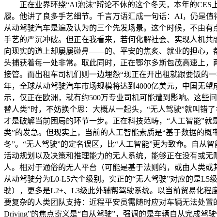
正在业界环绕“AI泡沫”辩论不休的这个冬天，本年的CES
履。他讲了良多手艺细节。千言万语汇成一句话：AI，仍是值
从动驾驶汽车是遍及认为的三个先发场景。这个时候，不由有点
手艺的严沉冲破。但正在我看来，若何化解社会、实现人机共
向现实的道上却屡屡碰鼻——的、平安的焦炙、就业的担心，
头捕获着每一处非常。取此同时，正在鄂尔多斯包茂高速上，
接管。而出租车司机们则一边埋怨“现正在开出租就跟要饭的一样
年，全球从动驾驶汽车市场规模将达到4000亿美元，中国无
示，仅正在欧洲，就有约500万专业司机可能遭到影响。这些
替人类”时，不妨换个思：大概从一起头，“无人驾驶”就叫错
才是破解当前困局的环节一步。正在科技范畴，“人工智能”就是典型案例：
类”的发急。但现实上，当前的人工智能素质是“基于数据的概
冬”。“无人驾驶”的定名误区，比“人工智能”更为致命。自
活动规划以及决策和推理能力的无人系统，能够正在没有或无
人。相对于通俗的无人平台（可能是基于法则的，或由人类或
从动驾驶分为L0-L5六个级别。实正的“无人驾驶”对应的是
驶），更多是L2+、L3级此外辅帮驾驶系统。以当前贸易化
要复杂的人类团队支持：近程平安员需随时应对车辆无法处置的极
Driving”的焦点寄义是“自从驾驶”，强调的是车辆自从完