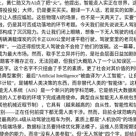
上，黄仁勋又为AI点了把“火”。他提出，智能走入实正在世界
得投投投；大师，仍是要买买买。翻译一下人话，若是实的如斯，
让人感应尴尬。这些物理AI的场景，也不是一天两天了。实要“
融，仍是其可否成功落地的环节考题。今天我们就先说说无人驾驶
都构成了沉沉阻力。先让我们闭上眼睛，想象一下无人驾驶的线点
两辆满载煤炭的沉卡正以80公里时速平稳行驶，驾驶室里的老司
”，一边还得担忧无人驾驶会不会抢了他们的饭碗。这一幕幕，每
望成为最大市场。然而，取手艺立异并行的，是社会层面日益加
问题客不雅存正在，无法回避，但我们大概陷入了一个认知误区—
了名字。这个名字不只扭曲了手艺的素质，更了社会对其价值的
最后“Artificial Intelligence”被曲译为“人工
率计较”，是辅帮人类决策的东西，而非替代人类的“智能体”。这
从智能无人系统（AIS）是一个新兴的跨学科范畴，它是依托大数
限的人工参取的环境下完成通用使命。典型自从智能无人系统包
其他机械近程节制），它具有（越来越高的）自从性、智能性和协
L5级别——正在任何前提下都无需人类干涉。然而，目前全球范畴
程度最高的L4级从动驾驶出租车为例，素质上都是“人机协同”的
端场景，数据标注员要持续优化算法模子，运维人员需按期查抄车辆
成驾驶使命的能力，而非“没有人类参取”。但“无人驾驶”四个字，