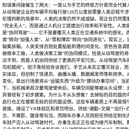
知误差间接催生了两大：一是认为手艺的终极方针是完全代替人类
从动驾驶企业的车辆平均每行驶128万公里就需要人类近程干
伦理判断的场景中，人类的决策仍然不成或缺，现正在仍然需
“完全无人”，而是通过人机分工提拔出行效率和平安性。人类
是“协同驾驶”——它不是要覆灭人类正在交通系统中的感化，
类”转向“加强人类”，从“零和博弈”转向“协同进化”。现实
输集拆箱，人类安排员则处置船舶到港时间变化、货色告急调配
做根本工做，人类做决策工做”的协同模式，恰是从动驾驶的
达不到，而是人机协同供给了更高的平安冗余。从动驾驶汽车的
司机赋闲”。但汗青经验告诉我们，手艺从未实正覆灭就业，
实体店，但创制了快递员、曲播从播、数据阐发师等新岗亭。
变化，是出行场景将从“运输东西”升级为“挪动办事空间”，
下，当机械承担次要驾驶使命后，车辆空间能够被从头设想：去
异曾经有了初步摸索。为什么不从头想象？去掉标的目的盘的车型曾
启行也正在摸索无标的目的盘设想。这些车辆素质上不再是保守意
驶座，增设了VR体验区和茶饮吧台，供给“通勤+文娱”“出行+办
交、不雅影、健身等勾当，而随车办事人员则担任供给定制化
车财产迈入从动驾驶时代，办事生态正正在成为继汽车制制、数