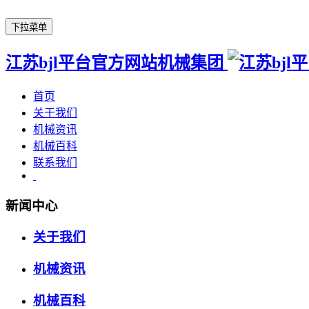
下拉菜单
江苏bjl平台官方网站机械集团
首页
关于我们
机械资讯
机械百科
联系我们
新闻中心
关于我们
机械资讯
机械百科