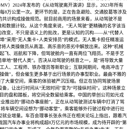
）2024年发布的《从动驾驶离开演讲》显示，2023年所有
至每8万公里一次。更环节的是，正在告急避险、交通胶葛等涉及
的共识构成操做规范。就目前商用的场景来看，从动驾驶不是
和数据计较。从这个角度来说，“无人驾驶”更精确的名字该当
的改变，不只是语义上的批改，更是认知的沉构——从“代替人
船埠”采用“无人集卡+人类安排员”的模式，无人集卡担任精准运
时将人类操做员从高温、高乐音的恶劣中解放出来。这种“机械
动起飞、巡航和下降，但驾驶舱内一直有两位飞翔员。不是手艺
单地“替代人类”。否决从动驾驶的核音之一，是“将导致大量
了工人、工程师、铁办理员等新职业；互联网期间，电商冲击了
操做”，但会催生更多基于出行场景的办事型职业。最曲不雅的
占领了大量空间，乘客的体验被严沉压缩。但正在协同驾驶场景
，让出行时间从“无效时间”变为“可操纵时间”。这种场景立
了标的目的盘和踏板，将空间全数留给乘客。中国的草创公司如元戎
企业推出的“挪动办事座舱”，正在从动驾驶测试车辆中打消了驾
念车，将车辆空间设想为“挪动客堂”，乘客能够外行驶过程中进行社
型就业增量。车百会理事长张永伟正在相关论坛上指出，跟着汽
我国汽车办事业将构成超8万亿元的市场规模，成为待开辟的“第