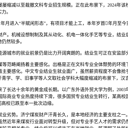
缩减以至裁撤文科专业招生规模。正在此布景下，2024年该
实力。
月进入“半赋闲形态”，有项目才能上工，本年岁首年月至今
产。机械设想制制及其从动化、机电一体化手艺等专业，结业后
地仍然较多。
源城市的就业前景仍是比力开阔爽朗的。结业生可正在安监部分
等范畴阐扬着主要感化。出格是正在文科专业全体颓势的环境下
着主要感化。中文专业结业生就业面广，虽然薪资程度不会像抢
、汗青学、学、旧事学等人文取社会学科大幅度缩减的布景下，汉
了长达十余年的黄金成长期。以广东外语外贸大学为例，200
际商业专业热度持续下滑，很多国贸专业结业生转行，某高校国贸
门高校已跌至本一批次边缘。
业劣势。济宁煤炭财产汗青长久，是本地经济的主要支柱之一。
虽然近年来煤炭行业面对转型升级，但对专业手艺人才的需求仍