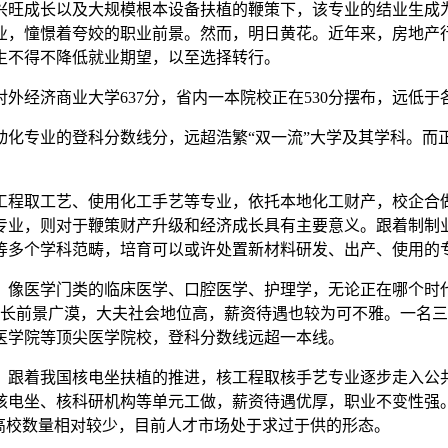
成长以及大规模根本设备扶植的鞭策下，该专业的结业生成为就业
业，憧憬着夸姣的职业前景。然而，明日黄花。近年来，房地产
生不得不降低就业期望，以至选择转行。
经济商业大学637分，省内一本院校正在530分摆布，远低于
专业的登科分数线分，远超浩繁“双一流”大学及其学科。而
程取工艺、使用化工手艺等专业，依托本地化工财产，校企合做
专业，则对于鞭策财产升级和经济成长具有主要意义。跟着制制
等多个学科范畴，培育可以或许处置新材料研发、出产、使用的
像医学门类的临床医学、口腔医学、护理学，无论正在哪个时代
长前景广漠，大夫社会地位高，薪资待遇也较为可不雅。一名三
医学院等顶尖医学院校，登科分数线远超一本线。
跟着我国核电坐扶植的推进，核工程取核手艺专业逐步走入公共
电坐、核科研机构等单元工做，薪资待遇优厚，职业不变性强。
高校数量相对较少，目前人才市场处于求过于供的形态。