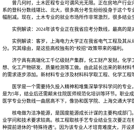
曾几何时，土木匠程专业可谓风光无限。正在房地产行业兴旺
系的登科分数线堪比、北大，很多高分考生纷纷投身于这个专
幅削减。现在，土木专业的就业市场所作非常激烈，很多结业
实例解读：2024年该专业正在我省应考分数线，最高的是对外
实例解读：客岁，上海电力大学正在我省电气工程及其从动化
分。究其缘由，是这些高校独有的“校招”政策带来的福利。
济宁具有高端化工千亿级财产集群，化工财产发财。化学工
想、化工产物研发、质量检测等工做。由此延长出来的新材料
的需求逐步添加。新材料专业涉及材料科学取工程、化学工程
医学是一个需要持久投入精神和堆集深挚学科学问的专业，
是为5年，结业后还需颠末住院医师规范化培训等环节。职业成
医学专业分数线一曲居高不下，像协和医学院、上海交通大学
核电做为洁净能源，是国度能源成长计谋的主要构成部门。
业学问和技术要求较高。核工程取核手艺专业结业生次要正在核
种提前退休的“特殊待遇”。因为该专业人才培育难度大，开设