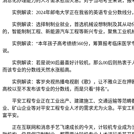
消息化办理能力的人才需求愈加火急。对于当地考生来说，报
实例解读：2024年邮电大学正在我省的英语专业分数线分
实例解读：选择制制业就业，首选机械设想制制及其从动化专业
的，智能制制工程、新能源汽车工程等新兴专业，聚焦工业机
实例解读：“本年孩子高考绩绩560分，筹算报考临床医学专
说。
实例解读：若是说90后最喜好计较机，那么00后则热衷于
而该专业的分数线天然水涨船高。
实例解读：客岁央视热播电视剧《歌》，让不雅众正在押剧
高校以至不发布该专业的分数线，而是只看“排名”。
平安工程专业正在工业出产、建建施工、交通运输等范畴都
业、矿山企业等对平安工程专业人才的需求尤为火急。平安工
富平安。
正在互联网和消息手艺飞速成长的今天，计较机专业成为当