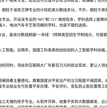
考矿产相关专业，结业后可以或许正在当地就业，既满脚了处所
，相较于该校王牌专业的计较机类分数线多分。不外，相较于其他
。开设该专业的“985”和“211”高校较多，学科选择上能够
械人、电动汽车手艺等范畴的学科，也是不错的选择。
业，虽说分数线跨越‘一本线’（特殊类型招生节制线分，可是
人工智能。近两年，我国工科类高校纷纷加码人工智能学科扶植
的同时，领会到互联网大厂年薪百万元的就业现状，更让人领会
阐扬着主要感化。跟着国度对平安出产的注沉程度不竭提高，对
程专业结业生可处置平安办理、平安评价、变乱防止取处置等工
之无愧的抢手专业。从软件开辟、收集平安到大数据阐发、云计