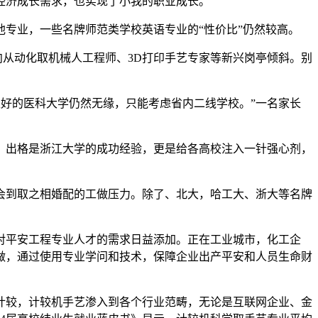
经济成长需求，也实现了小我的职业成长。
专业，一些名牌师范类学校英语专业的“性价比”仍然较高。
向从动化取机械人工程师、3D打印手艺专家等新兴岗亭倾斜。别
取好的医科大学仍然无缘，只能考虑省内二线学校。”一名家长
，出格是浙江大学的成功经验，更是给各高校注入一针强心剂，
到取之相婚配的工做压力。除了、北大，哈工大、浙大等名牌
平安工程专业人才的需求日益添加。正在工业城市，化工企
做，通过使用专业学问和技术，保障企业出产平安和人员生命财
较，计较机手艺渗入到各个行业范畴，无论是互联网企业、金