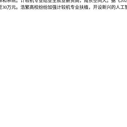
和系统。计较机专业结业生就业薪资高，成长空间大。据《20
至30万元。浩繁高校纷纷加强计较机专业扶植，开设新兴的人