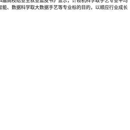
24届高校结业生就业蓝皮书》显示，计较机科学取手艺专业平均
工智能、数据科学取大数据手艺等专业标的目的，以顺应行业成长