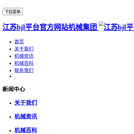
下拉菜单
江苏bjl平台官方网站机械集团
首页
关于我们
机械资讯
机械百科
联系我们
新闻中心
关于我们
机械资讯
机械百科