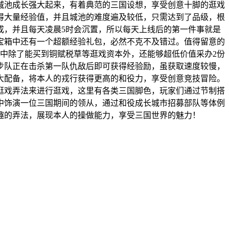
池成长强大起来，有着典范的三国设想，享受创意十脚的逛戏
得大量经验值，并且城池的难度遍及较低，只需达到了品级，根
成，并且每天凌晨5时会沉置，所以每天上线后的第一件事就是
级宝箱中还有一个超额经验礼包，必然不克不及错过。值得留意的
铺中除了能买到铜赋税草等逛戏资本外，还能够超低价值采办2份
步队正在击杀第一队仇敌后即可获得经验励，虽获取速度较慢，
大配备，将本人的戎行获得更高的和役力，享受创意竞技冒险。
逛戏弄法来进行逛戏，这里有各类三国脚色，玩家们通过节制搭
中饰演一位三国期间的领从，通过和役成长城市招募部队等体例
趣的弄法，展现本人的操做能力，享受三国世界的魅力！