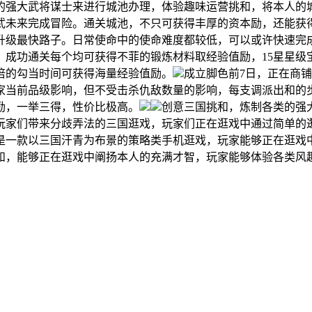
强大武将谋士来进行城池办理，体验趣味运营挑和，将本人的城
武未来完成冒险。通关城池，不只可获得丰厚的资本励，还能获
升级最快路子。日常使命中的使命难度都较低，可以或许快速完
和，成功通关每个均可获得不菲的锻炼材料取经验值励，15星星
倍的勾当时间可获得海量经验值励。
成立脚色前7日，正在商
家当前品级影响，但不受击杀仇敌数量的影响，每支调派出和的
励，一举三得，性价比极高。
创意三国挑和，炼制各类的强
玩家们带来分歧弄法的三国逛戏，玩家们正在逛戏中通过简单的
是一款以三国汗青为布景的策略类手机逛戏，玩家能够正在逛戏
和，能够正在逛戏中阐扬本人的充满才智，玩家能够体验各类风