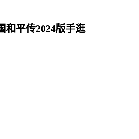
和平传2024版手逛