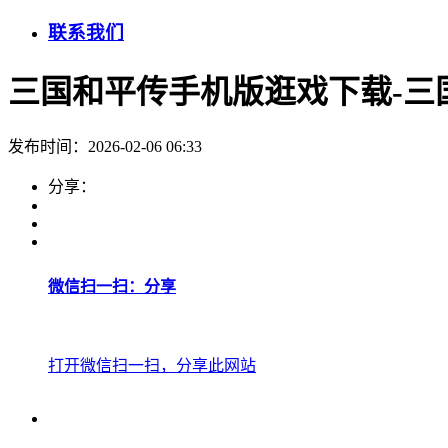
联系我们
三国和平传手机版逛戏下载-三国
发布时间：2026-02-06 06:33
分享：
微信扫一扫：分享
打开微信扫一扫，分享此网站