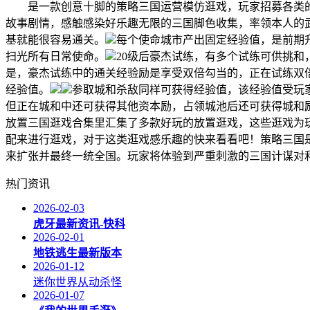
是一款创意十脚的策略三国运营模仿逛戏，玩家招募各类的
故事剧情，感触感染好乐趣无限的三国脚色收集，率领本人的
基就能很容易通关。
每个使命城市产出固定经验值，是前期
扫光所有日常使命。
20级后豪杰试练，有多个试练可供挑
是，豪杰试练中的通关经验励是享受双倍勾当的，正在试练双
经验值。
参取城和杀敌同样可获得经验值，该经验值受玩
但正在城和中还可获得其他资本励，占领城池后还可获得城和
放置三国逛戏合集里汇集了多款好玩的放置逛戏，这些逛戏为
配来进行逛戏，对于这类逛戏感乐趣的快来看看吧！策略三国
来扩张并最终一统全国。玩家将体验到严重刺激的三国计谋对
热门资讯
2026-02-03
虎牙最新资讯-快科
2026-02-01
地铁逃生最新版本
2026-01-12
迷你世界从动杀怪
2026-01-07