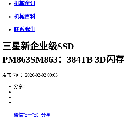
机械资讯
机械百科
联系我们
三星新企业级SSD
PM863SM863：384TB 3D闪存
发布时间：2026-02-02 09:03
分享：
微信扫一扫：分享