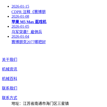
2026-01-15
CDPR 注释《赛博朋
2026-01-08
苹果 M5 Max 逛戏机
2026-01-05
乌军突袭！雇佣兵
2026-01-04
赛博朋克2077哪把好
关于我们
机械资讯
机械百科
联系我们
联系方式
地址：江苏省南通市海门区三星镇