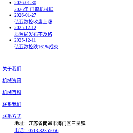
2026-01-30
2026年 门窗机械展
2026-01-27
弘亚数控收盘上涨
2025-12-12
质监局发布不及格
2025-12-11
弘亚数控跌161%成交
关于我们
机械资讯
机械百科
联系我们
联系方式
地址：江苏省南通市海门区三星镇
电话：0513-82355056