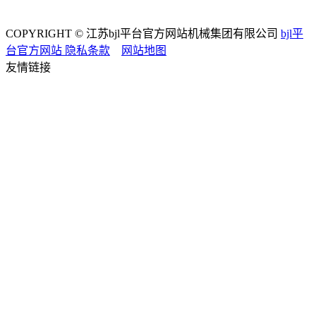
COPYRIGHT © 江苏bjl平台官方网站机械集团有限公司
bjl平
台官方网站
隐私条款
网站地图
友情链接