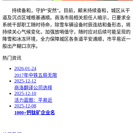
持续备和，守护“安然”。目前，颠末持续奋和，城区从干
道及沉点区域根基通顺。商洛市局相关担任人暗示，已要求全
系统干部职工随时待命，除雪车辆设备时辰连结和备形态，将
持续关心气候变化，加强放哨值守，随时应对后续可能呈现的
降雪和冰冻环境，全力保障城区各条道平安通顺，市平易近一
般出产糊口次序。
热门资讯
2026-01-24
2017年中铁五局无限
2025-12-12
商洛翻译公司选择
2025-12-10
活力蓝图：平易近
2025-12-08
1000+钙钛矿企业名