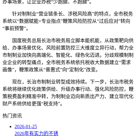
办事场景，让企业办税“少跑腿、不跑腿”。
针对制制业“营业链条长、涉税风险高”的特点，全市税务
系统以“数据赋能+专业指点”鞭策风险防控从“过后应对”转向
“事前预警”。
国度税务总局长治市税务局立脚本能机能，从政策靶向供
给、办事场景优化、风险前置防控三大维度立异行动，帮力全
市制制业加快向高端化、智能化、绿色化迈进。分歧规模制制
业企业的转型痛点，全市税务系统依托税收大数据建立“需求
画像”，鞭策政策从“普惠式”向“定制化”改变。
现在，长治市制制业转型成效持续。下一步，长治市税务
系统将继续优化政策供给、升级办事行动、强化风险防控，鞭
策税费盈利精准中转，为制制业迈向新质出产力、建立现代化
财产系统供给更强“税支持”。
热门资讯
2026-01-25
2026年有实力的不锈