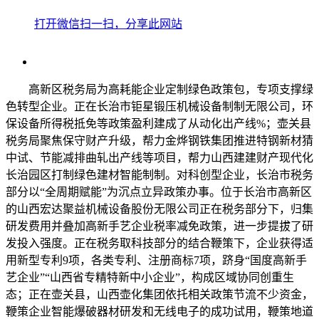
打开微信扫一扫，分享此网站
高新区税务局为高耗能企业定制绿色政策包，专项支撑绿
色转型企业。正在长治市钜星锻压机械设备制制无限公司，环
保设备所得税抵免等政策盈利建成了从动化出产线%；壶关县
税务局聚焦保守财产升级，帮力金烨钢铁集团推进特钢新材猜
中试、节能减排曲轧出产线等项目，帮力山西建建财产现代化
长治园区打制绿色建材智能制制。对科创型企业，长治市税务
部分以“全周期赋能”为沉点立异政策办事。位于长治市高新区
的山西宏达聚益机械设备股份无限公司正在税务部分下，归集
研发费用并叠加高新手艺企业税率减免政策，进一步提拔了研
发投入强度。正在税务取科技部分的结合鞭策下，企业获得适
用新型专利9项，各类专利、注册商标7项，跻身“国度高新手
艺企业”“山西省专精特新中小企业”，构成区域协同创重生
态；正在壶关县，山西壶化集团依托相关政策节流不少资金，
鞭策企业智能爆破器材研发和无线电子的成功试用，鞭策地道