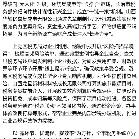
爆破向“无人化”升级。环绕集成电等“卡脖子”范畴，长治市税
务部分靶向搀扶计谋性新兴企业，成立“一链一策”机制。山西
华耀亿嘉集成电无限公司通过先辈制制业加计抵减政策实现年
度减负力度再升级，资金投入高端封拆手艺，产物供应面不竭
拓展，为国产新能源车辆财产成长注入“长治力量”。
上党区税务局对企业利用、纳税申报开展“风险扫描早晓
得”，梳理高频风险清单，通过典型案例指导企业自查；壶关
县税务局逐户阐发制制业企业数据，对研发费用归集、财政核
算等环节环节开展“线上提示+兜底”，确保政策享受合规。潞
城区税务局成立成长型企业专员响应机制，为企业提前排查风
险。山西龙星新材料科技成长无限公司打算实施节能项目时，
税务专员提前介入，开展政策效应测算取合规评估，提醒设备
投资抵免、成本归集等风险点，保障了项目成功推进。各区县
税务部分通过“税企联动”不竭强化内控，通过税企座谈、办事
体验改良打算等形式，帮帮企业完美内部涉税办理机制，推进
企业合规运营能力提拔。
以“减环节、优流程、提效率”为方针，全市税务系统立异