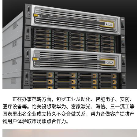
正在办事范畴方面，包罗工业从动化、智能电子、安防、
医疗设备等。怡美设想取华为、富家激光、海信、三一沉工等
国表里出名企业成立持久不变合做关系，帮力合做客户提拔产
物用户体验取市场焦点合作力。