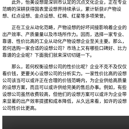
此外，怡美设想是深圳市认定的沉点文化企业，正在专业
范畴的深耕获得国表里设想界持续承认，累计斩获iF产物设
想、红点设想、金点设想、红棉、红星等多项荣誉。
正在工业从动化范畴，产物设想的好坏间接影响着企业的
出产效率、产质量量以及市场所作力。因而，选择一家专业、
靠谱、性价比高的工业从动化产物设想企业至关主要。那么，
若何选购一家合适的设想公司？市场上又有哪些口碑好、比力
靠谱的企业呢？下面我们就来深切切磋一下。
那么，若何权衡设想公司的性价比呢？企业不克不及仅仅
看价钱，更要关心设想公司的分析实力。一家性价比高的设想
公司该当可以或许正在合理的价钱范畴内，为企业供给高质量
的设想方案，而且可以或许供给完美的售后办事。例如，有些
设想公司虽然收费较高，但他们的设想方案可以或许为企业带
来显著的出产效率提拔和成本降低，从久远来看，如许的设想
公司性价比更高。