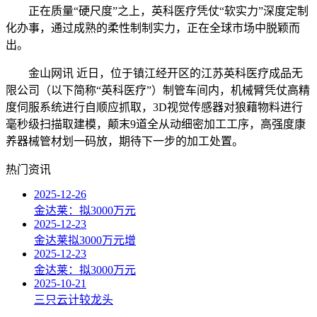
正在质量“硬尺度”之上，英科医疗凭仗“软实力”深度定制
化办事，通过成熟的柔性制制实力，正在全球市场中脱颖而
出。
金山网讯 近日，位于镇江经开区的江苏英科医疗成品无
限公司（以下简称“英科医疗”）制管车间内，机械臂凭仗高精
度伺服系统进行自顺应抓取，3D视觉传感器对狼藉物料进行
毫秒级扫描取建模，颠末9道全从动细密加工工序，高强度康
养器械管材划一码放，期待下一步的加工处置。
热门资讯
2025-12-26
金达莱：拟3000万元
2025-12-23
金达莱拟3000万元增
2025-12-23
金达莱：拟3000万元
2025-10-21
三只云计较龙头