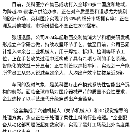
目前，英科医疗产物已成功打入全球70多个国度和地域，
为跨越200家客户供给办事。正在对产质量量和设想尤为挑剔
的欧洲市场，英科医疗实现了约30%的细分市场拥有率；正在
洲及其他地域，市场份额也不变正在20%摆布。
张超透露，公司2024年起取西交利物浦大学和相关研发机
形成立产学研合做，持续攻坚环节手艺。截至目前，公司已累
计投入80余台工业机械人，用于焊接、拆卸、检测等环节工
位，正在手艺攻关过程中还构成了具有71项专利的手艺系统。
智能化的效益十分显著：正在制管取焊接车间，实现划一产能
所需员工从95人锐减至20余人，人均出产效率提拔至近5倍。
车间的及时气象，是英科医疗出产模式系统性智能出产沉
构的剪影。面临全球市场对医疗器械严苛的质量不变性要求，
企业选择了以手艺迭代升级穿透出产全链条。
“这套集成了六轴机械人（关节机械人）和3D视觉指导的
处理方案，焦点正在于处理了柔性上料的行业难题。”企业配
备从动化部司理张超如数家珍，实现了黑灯工场级此外高度柔
性从动化出产。”！