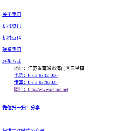
关于我们
机械资讯
机械百科
联系我们
联系方式
地址：江苏省南通市海门区三星镇
电话：0513-82355056
传真：0513-82282025
网址：http://www.netmil.net
微信扫一扫：分享
扫描关注微信公众号