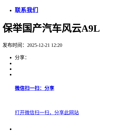
联系我们
保举国产汽车风云A9L
发布时间：2025-12-21 12:20
分享：
微信扫一扫：分享
打开微信扫一扫，分享此网站