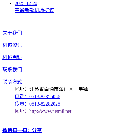
2025-12-20
宇通新款机场摆渡
关于我们
机械资讯
机械百科
联系我们
联系方式
地址：江苏省南通市海门区三星镇
电话：0513-82355056
传真：0513-82282025
网址：http://www.netmil.net
微信扫一扫：分享