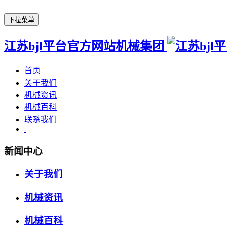
下拉菜单
江苏bjl平台官方网站机械集团
首页
关于我们
机械资讯
机械百科
联系我们
新闻中心
关于我们
机械资讯
机械百科