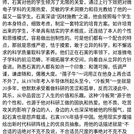
师，石寅对他的学生倾泻了无限的关爱，通过上行下效把对微
电子学科的无限热爱、灵敏的学术洞察力和目光教给了他的一
届又一届学生。石寅深谙“因材施教”之道，他会按照每个学生
的本身特点，细致考虑，制定一套特定的培育方案。如许培育
出来的学生，不单具有结实的学术根底，还连结了本人的个性
和思维模式，容易做出创制性的。可是他们都有一个配合的特
点，那就是思维严密，怯于摸索，敢于立异的科学，和不懈逃
求的科学质量取科学素养。他们正在石寅的率领下，对准微电
子学科的前沿范畴，不竭拓展学术空间，向着自从立异的方针
奋进。熟悉石寅的人都有如许一个印象：和蔼可掬，低调严
谨，谦虚随和，儒雅大度。“孺子牛”一词用正在他身上再合适
不外了。从1978年考入半导体所起头至今，“冷板凳”一坐就是
20多年，他默默承受着做科研的苦涩和孤单，反而沉浸此中、
其乐，从中品尝出了人生的价值和乐趣。这种“冷板凳”源于他
的个性和，也源于他对科研工做的固执和热爱。他不畏、吃苦
攻关的影响了身边的人，身边的人也深深地被他的所服气，提
起石寅也是怨声载道。石寅1976年插手中国。他用现实步履描
绘出新时代科研阵线上的优良员抽象。用他的话描述就是“不
合适的话绝对不克不及说，不合适员尺度的事绝对不克不及