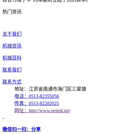
热门资讯
关于我们
机械资讯
机械百科
联系我们
联系方式
地址：江苏省南通市海门区三星镇
电话：0513-82355056
传真：0513-82282025
网址：http://www.netmil.net
微信扫一扫：分享