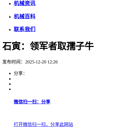
机械资讯
机械百科
联系我们
石寅：领军者取孺子牛
发布时间：2025-12-20 12:26
分享：
微信扫一扫：分享
打开微信扫一扫，分享此网站