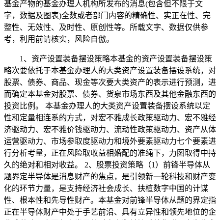
基金产物的基金办理人机构所发布的消息(包含但不限于文
字，数据及图表)全数或者部门内容的精确性、实正在性、完
整性、无效性、及时性、原创性等。所载文字、数据仅供参
考，利用前请核实，风险自傲。
1、资产设置装备摆设策略本基金的资产设置装备摆设策
略次要依托于本基金办理人的大类资产设置装备摆设系统，对
股票、债券、商品、现金等次要大类资产的表示进行预测，进
而确定本基金对股票、债券、货泉市场东西及其他金融东西的
投资比例。 本基金办理人的大类资产设置装备摆设系统以定
性和定量相连系的方式，对宏不雅成长政策驱动力、宏不雅经
济驱动力、宏不雅价钱驱动力、流动性政策驱动力、资产从体
运营驱动力、市场参取度驱动力和境外要素驱动力七个要素进
行分析考量，正在风险取收益相婚配的准绳下，力图取得中持
久的绝对和相对收益。 2、股票投资策略（1）前锋半导体从
题界定半导体是消息财产的焦点，是引领新一轮科技和财产变
化的环节力量，是支持经济社会成长、扶植数字中国的计谋
性、根本性和先导性财产。本基金对前锋半导体从题的界定指
正在半导体财产中处于手艺前沿、具有立异性和领先地位的企