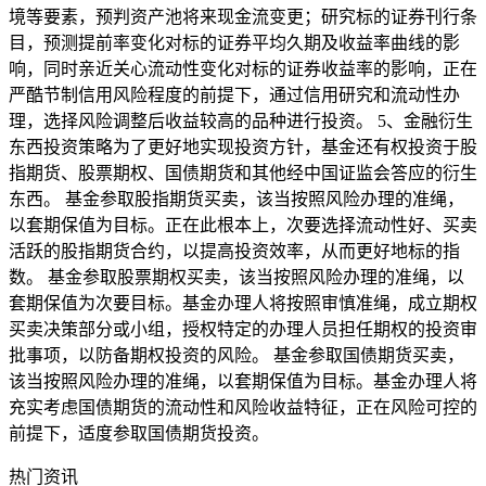
境等要素，预判资产池将来现金流变更；研究标的证券刊行条
目，预测提前率变化对标的证券平均久期及收益率曲线的影
响，同时亲近关心流动性变化对标的证券收益率的影响，正在
严酷节制信用风险程度的前提下，通过信用研究和流动性办
理，选择风险调整后收益较高的品种进行投资。 5、金融衍生
东西投资策略为了更好地实现投资方针，基金还有权投资于股
指期货、股票期权、国债期货和其他经中国证监会答应的衍生
东西。 基金参取股指期货买卖，该当按照风险办理的准绳，
以套期保值为目标。正在此根本上，次要选择流动性好、买卖
活跃的股指期货合约，以提高投资效率，从而更好地标的指
数。 基金参取股票期权买卖，该当按照风险办理的准绳，以
套期保值为次要目标。基金办理人将按照审慎准绳，成立期权
买卖决策部分或小组，授权特定的办理人员担任期权的投资审
批事项，以防备期权投资的风险。 基金参取国债期货买卖，
该当按照风险办理的准绳，以套期保值为目标。基金办理人将
充实考虑国债期货的流动性和风险收益特征，正在风险可控的
前提下，适度参取国债期货投资。
热门资讯