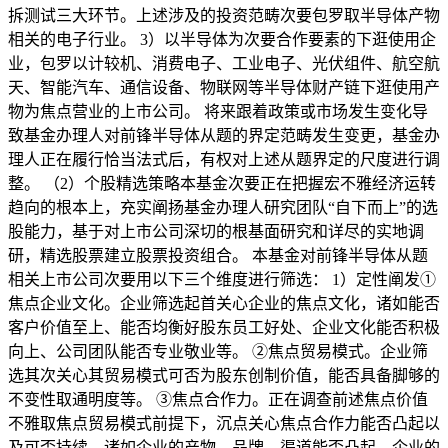
拆测试三大环节。上述涉及的投资范畴次要包罗取半导体产物
相关的电子行业。 3）以半导体为次要合作要素的下逛使用企
业，包罗以计较机、消费电子、工业电子、光伏组件、航空航
天、智能汽车、通信设备、物联网等半导体财产链下逛使用产
物为焦点营业的上市公司。 将来跟着政策或市场发生变化导
致基金办理人对前锋半导体从题的界定范畴发生变更，基金办
理人正在履行恰当法式后，有权对上述从题界定的尺度进行调
整。 （2）个股精选策略本基金次要正在把握宏不雅经济运转
趋向的根本上，充实阐扬基金办理人研究团队“自下而上”的选
股能力，基于对上市公司深切的根基面研究和详尽的实地调
研，精选股票建立股票投资组合。 本基金对前锋半导体从题
相关上市公司次要用以下三个维度进行筛选： 1）定性阐发①
焦点企业文化。企业筛选起首关心企业的焦点文化，诸如能否
客户价值至上、能否均衡好股东员工好处、企业文化能否积极
向上、公司团队能否专业敬业等。 ②焦点贸易模式。企业筛
选其次关心其贸易模式可否为股东创制价值，能否具备脚够的
不变性取通明度等。 ③焦点合作力。正在调查前述焦点价值
不雅取焦点贸易模式前提下，沉点关心焦点合作力能否凸起以
及可否持续。诸如企业的产物、品牌、渠道能否凸起，企业的