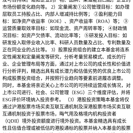
市场份额变化趋向等。 2）定量阐发①公司管理目标：如办理
层取员工持股占比、内部人增减持比例等； ②盈利能力目
标：如净资产收益率（ROE）、资产收益率（ROA）等； ③
运营质量取效率目标：如现金流、资产周转率等； ④财政情
况目标：如资产欠债率、流动比率等； ⑤研发投入目标：如
研发投入取停业收入比率、科研人员数量及占比、专利数量及
正在同业业的占比等。 3）股票投资组合的建立本基金将连系
定性阐发和定量阐发等研究，分析考量贸易模式、成长的行
业、企业管理布局等方面，通过对上市公司的成长性和价值进
行分析评判，精选出具有成长潜力和估值劣势的优良上市公司
构成股票投资组合，并按照行业趋向等要素前进履态调整。
同时，本基金将亲近关心上市公司的可持续运营成长情况，对
上市公司进行、社会、公司管理（ESG）三个维度评估，并将
ESG评价环境纳入投资参考。 （3）港股投资策略本基金将仅
通过沪港股票市场买卖互联互通机制及深港股票市场买卖互联
互通机制投资于股票市场，晦气用及格境内机构投资者
（QDII）境外投资额度进行境外投资。本基金精选具有成长
性且估值合理或被低估的港股通标的股票并纳入本基金的股票